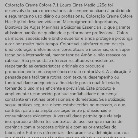
Coloração Creme Colore 7.1 Louro Cinza Médio 125g foi
desenvolvido para quem valoriza desempenho aliado à praticidade
e segurança no uso diário ou profissional. Coloração Creme Colore
Hair Fly foi desenvolvida com Micropigmentos Importados,
Bioativos de Algas Marinhas e Silicones Essenciais, o que garante
altíssimo padrão de qualidade e performance profissional. Colore
dá maciez, sedosidade e brilho superior e ainda protege e prolonga
a cor por muito mais tempo. Colore vai satisfazer quem deseja
uma coloração uniforme com cores atuais e modernas, com super
tecnologia internacional, menor teor de Amônia, não resseca os
cabelos. Sua proposta é oferecer resultados consistentes,
respeitando as características originais do produto e
proporcionando uma experiência de uso confortável. A aplicação é
pensada para facilitar a rotina, com textura, desempenho ou
funcionalidade adequados à finalidade para a qual foi criado,
tornando o uso mais eficiente e previsível. Este produto é
amplamente reconhecido por sua confiabilidade e presença
constante em rotinas profissionais e domésticas. Sua utilização
segue práticas seguras e bem estabelecidas no mercado, o que
contribui para sua ampla aceitação entre profissionais e
consumidores exigentes. A versatilidade permite que ele seja
incorporado a diferentes contextos de uso, sempre mantendo
coerência com a proposta original e com as orientações do
fabricante. Entre os diferenciais, destacam-se a definição clara da