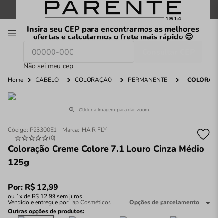
FRETE GRÁTIS
nas compras a partir de
R$199
*
Insira seu CEP para encontrarmos as melhores
00
ofertas e calcularmos o frete mais rápido 😍
Consultar CEP
O que você procura hoje?
Não sei meu cep
Home
CABELO
COLORAÇÃO
PERMANENTE
COLORAÇÃ
Click na imagem para dar zoom
Código
:
P23300E1
HAIR FLY
(
0
)
Coloração Creme Colore 7.1 Louro Cinza Médio
125g
Por:
R$
12
,
99
ou
1
x de
R$
12
,
99
sem juros
Vendido e entregue por:
Iap Cosméticos
Opções de parcelamento
Outras opções de produtos: