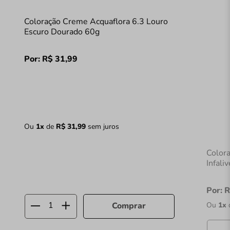
Coloração Creme Acquaflora 6.3 Louro
Escuro Dourado 60g
Por:
R$
31
,
99
Ou
1
x
de
R$
31
,
99
sem juros
Color
Infaliv
Por:
R
Ou
1
x
Comprar