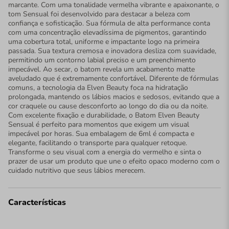
marcante. Com uma tonalidade vermelha vibrante e apaixonante, o
tom Sensual foi desenvolvido para destacar a beleza com
confiança e sofisticação. Sua fórmula de alta performance conta
com uma concentração elevadíssima de pigmentos, garantindo
uma cobertura total, uniforme e impactante logo na primeira
passada. Sua textura cremosa e inovadora desliza com suavidade,
permitindo um contorno labial preciso e um preenchimento
impecável. Ao secar, o batom revela um acabamento matte
aveludado que é extremamente confortável. Diferente de fórmulas
comuns, a tecnologia da Elven Beauty foca na hidratação
prolongada, mantendo os lábios macios e sedosos, evitando que a
cor craquele ou cause desconforto ao longo do dia ou da noite.
Com excelente fixação e durabilidade, o Batom Elven Beauty
Sensual é perfeito para momentos que exigem um visual
impecável por horas. Sua embalagem de 6ml é compacta e
elegante, facilitando o transporte para qualquer retoque.
Transforme o seu visual com a energia do vermelho e sinta o
prazer de usar um produto que une o efeito opaco moderno com o
cuidado nutritivo que seus lábios merecem.
Características