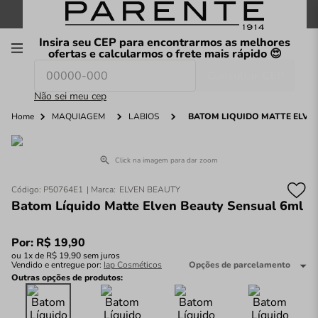
FRETE GRÁTIS
nas compras a partir de
R$199
*
Insira seu CEP para encontrarmos as melhores
00
ofertas e calcularmos o frete mais rápido 😍
Consultar CEP
O que você procura hoje?
Não sei meu cep
Home
MAQUIAGEM
LÁBIOS
BATOM LÍQUIDO MATTE ELVE
Click na imagem para dar zoom
Código
:
P50764E1
ELVEN BEAUTY
Batom Líquido Matte Elven Beauty Sensual 6ml
Por:
R$
19
,
90
ou
1
x de
R$
19
,
90
sem juros
Vendido e entregue por:
Iap Cosméticos
Opções de parcelamento
Outras opções de produtos: