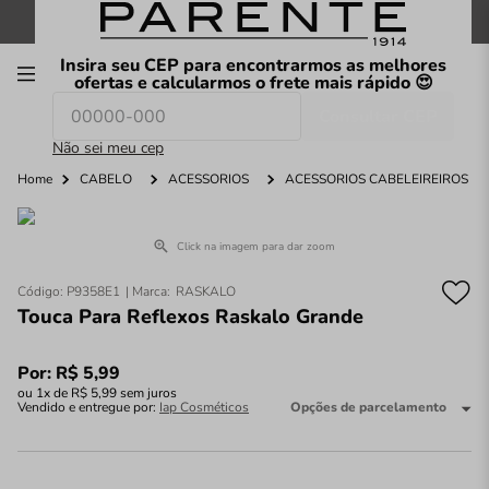
FRETE GRÁTIS
nas compras a partir de
R$199
*
Insira seu CEP para encontrarmos as melhores
00
ofertas e calcularmos o frete mais rápido 😍
Consultar CEP
O que você procura hoje?
Não sei meu cep
Home
CABELO
ACESSÓRIOS
ACESSÓRIOS CABELEIREIROS
Click na imagem para dar zoom
Código
:
P9358E1
RASKALO
Touca Para Reflexos Raskalo Grande
Por:
R$
5
,
99
ou
1
x de
R$
5
,
99
sem juros
Vendido e entregue por:
Iap Cosméticos
Opções de parcelamento