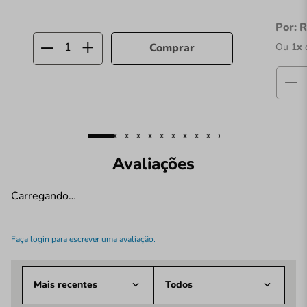
Por:
R
Ou
1
x
Comprar
Avaliações
Carregando…
Faça login para escrever uma avaliação.
Mais recentes
Todos