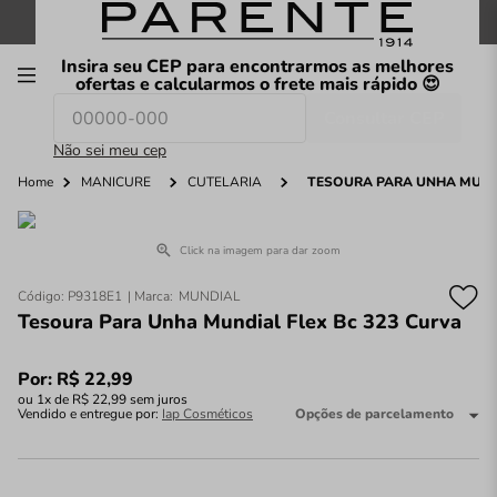
FRETE GRÁTIS
nas compras a partir de
R$199
*
Insira seu CEP para encontrarmos as melhores
00
ofertas e calcularmos o frete mais rápido 😍
Consultar CEP
O que você procura hoje?
Não sei meu cep
Home
MANICURE
CUTELARIA
TESOURA PARA UNHA MUNDI
Click na imagem para dar zoom
Código
:
P9318E1
MUNDIAL
Tesoura Para Unha Mundial Flex Bc 323 Curva
Por:
R$
22
,
99
ou
1
x de
R$
22
,
99
sem juros
Vendido e entregue por:
Iap Cosméticos
Opções de parcelamento