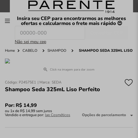
FRETE GRÁTIS
nas compras a partir de
R$199
*
Insira seu CEP para encontrarmos as melhores
00
ofertas e calcularmos o frete mais rápido 😍
Consultar CEP
O que você procura hoje?
Não sei meu cep
Home
CABELO
SHAMPOO
SHAMPOO SEDA 325ML LISO PE
Click na imagem para dar zoom
Código
:
P24575E1
SEDA
Shampoo Seda 325mL Liso Perfeito
Por:
R$
14
,
99
ou
1
x de
R$
14
,
99
sem juros
Vendido e entregue por:
Iap Cosméticos
Opções de parcelamento