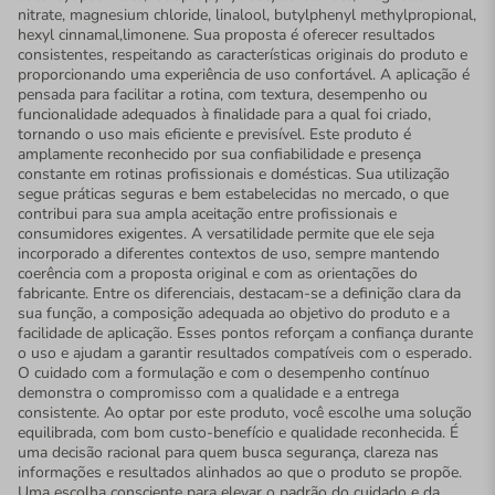
nitrate, magnesium chloride, linalool, butylphenyl methylpropional,
hexyl cinnamal,limonene. Sua proposta é oferecer resultados
consistentes, respeitando as características originais do produto e
proporcionando uma experiência de uso confortável. A aplicação é
pensada para facilitar a rotina, com textura, desempenho ou
funcionalidade adequados à finalidade para a qual foi criado,
tornando o uso mais eficiente e previsível. Este produto é
amplamente reconhecido por sua confiabilidade e presença
constante em rotinas profissionais e domésticas. Sua utilização
segue práticas seguras e bem estabelecidas no mercado, o que
contribui para sua ampla aceitação entre profissionais e
consumidores exigentes. A versatilidade permite que ele seja
incorporado a diferentes contextos de uso, sempre mantendo
coerência com a proposta original e com as orientações do
fabricante. Entre os diferenciais, destacam-se a definição clara da
sua função, a composição adequada ao objetivo do produto e a
facilidade de aplicação. Esses pontos reforçam a confiança durante
o uso e ajudam a garantir resultados compatíveis com o esperado.
O cuidado com a formulação e com o desempenho contínuo
demonstra o compromisso com a qualidade e a entrega
consistente. Ao optar por este produto, você escolhe uma solução
equilibrada, com bom custo-benefício e qualidade reconhecida. É
uma decisão racional para quem busca segurança, clareza nas
informações e resultados alinhados ao que o produto se propõe.
Uma escolha consciente para elevar o padrão do cuidado e da