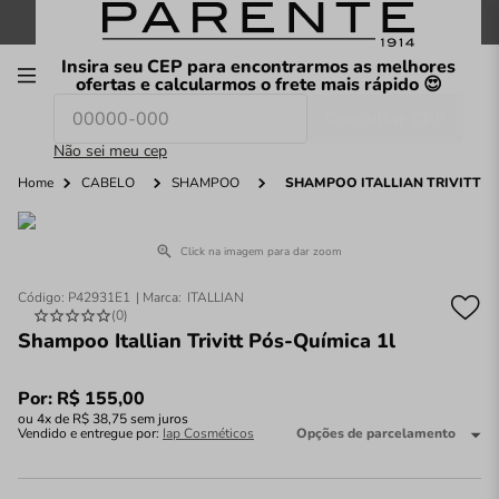
FRETE GRÁTIS
nas compras a partir de
R$199
*
Insira seu CEP para encontrarmos as melhores
00
ofertas e calcularmos o frete mais rápido 😍
Consultar CEP
O que você procura hoje?
Não sei meu cep
Home
CABELO
SHAMPOO
SHAMPOO ITALLIAN TRIVITT P
Click na imagem para dar zoom
Código
:
P42931E1
ITALLIAN
(
0
)
Shampoo Itallian Trivitt Pós-Química 1l
Por:
R$
155
,
00
ou
4
x de
R$
38
,
75
sem juros
Vendido e entregue por:
Iap Cosméticos
Opções de parcelamento