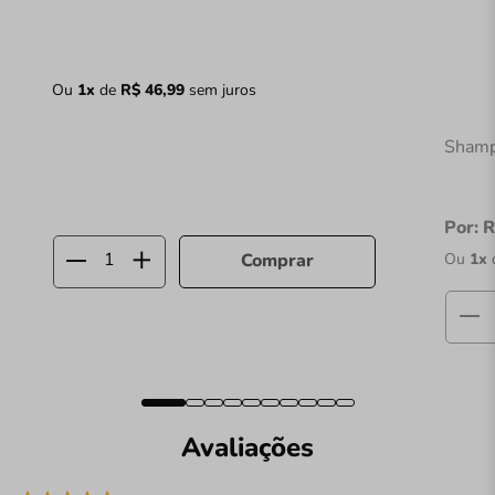
Ou
1
x
de
R$
46
,
99
sem juros
Shamp
Por:
R
Ou
1
x
Comprar
Avaliações