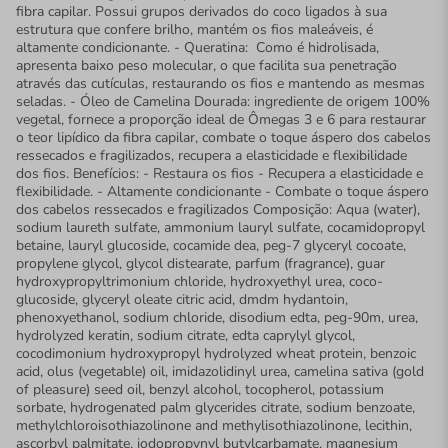
fibra capilar. Possui grupos derivados do coco ligados à sua
estrutura que confere brilho, mantém os fios maleáveis, é
altamente condicionante. - Queratina: Como é hidrolisada,
apresenta baixo peso molecular, o que facilita sua penetração
através das cutículas, restaurando os fios e mantendo as mesmas
seladas. - Óleo de Camelina Dourada: ingrediente de origem 100%
vegetal, fornece a proporção ideal de Ômegas 3 e 6 para restaurar
o teor lipídico da fibra capilar, combate o toque áspero dos cabelos
ressecados e fragilizados, recupera a elasticidade e flexibilidade
dos fios. Benefícios: - Restaura os fios - Recupera a elasticidade e
flexibilidade. - Altamente condicionante - Combate o toque áspero
dos cabelos ressecados e fragilizados Composição: Aqua (water),
sodium laureth sulfate, ammonium lauryl sulfate, cocamidopropyl
betaine, lauryl glucoside, cocamide dea, peg-7 glyceryl cocoate,
propylene glycol, glycol distearate, parfum (fragrance), guar
hydroxypropyltrimonium chloride, hydroxyethyl urea, coco-
glucoside, glyceryl oleate citric acid, dmdm hydantoin,
phenoxyethanol, sodium chloride, disodium edta, peg-90m, urea,
hydrolyzed keratin, sodium citrate, edta caprylyl glycol,
cocodimonium hydroxypropyl hydrolyzed wheat protein, benzoic
acid, olus (vegetable) oil, imidazolidinyl urea, camelina sativa (gold
of pleasure) seed oil, benzyl alcohol, tocopherol, potassium
sorbate, hydrogenated palm glycerides citrate, sodium benzoate,
methylchloroisothiazolinone and methylisothiazolinone, lecithin,
ascorbyl palmitate, iodopropynyl butylcarbamate, magnesium