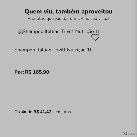
Quem viu, também aproveitou
Produtos que vão dar um UP no seu visual
Shampoo Itallian Trivitt Nutrição 1L
Por:
R$
165
,
90
Ou
4
x
de
R$
41
,
47
sem juros
Shamp