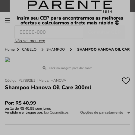
FRETE GRÁTIS
nas compras a partir de
R$199
*
Insira seu CEP para encontrarmos as melhores
00
ofertas e calcularmos o frete mais rápido 😍
Consultar CEP
O que você procura hoje?
Não sei meu cep
Home
CABELO
SHAMPOO
SHAMPOO HANOVA OIL CARE 
Click na imagem para dar zoom
Código
:
P27892E1
HANOVA
Shampoo Hanova Oil Care 300ml
Por:
R$
40
,
99
ou
1
x de
R$
40
,
99
sem juros
Vendido e entregue por:
Iap Cosméticos
Opções de parcelamento