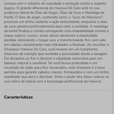
comece com o máximo de suavidade e proteção contra o aspecto
áspero. O grande diferencial do Hanova Oil Care está no seu
poderoso blend de Óleo de Argan, Óleo de Coco e Manteiga de
Karité. O óleo de argan, conhecido como o "ouro do Marrocos",
promove um brilho radiante e ação antioxidante, enquanto o óleo
de coco penetra profundamente para reter a umidade. A manteiga
de karité finaliza o combo entregando uma maleabilidade incrível e
toque sedoso. Juntos, esses ativos devolvem a elasticidade
perdida, eliminando o toque seco e transformando fios sem vida
em cabelos visivelmente mais hidratados e flexíveis. Ao escolher o
Shampoo Hanova Oil Care, você investe em um tratamento
intensivo de nutrição que combate a porosidade desde a lavagem.
Ele disciplina os fios e devolve a vitalidade necessária para um
balanço natural e saudável. Se você busca praticidade e um
resultado de salão para fios ressecados, este shampoo é a base
perfeita para garantir cabelos macios, fortalecidos e com um brilho
espelhado que dura o dia todo. Sinta o poder dos óleos nobres na
sua rotina de beleza com a tecnologia profissional da Hanova.
Características