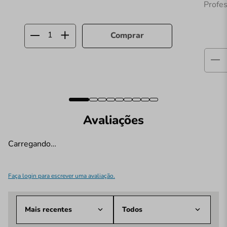
Profe
Comprar
Avaliações
Carregando…
Faça login para escrever uma avaliação.
Mais recentes
Todos