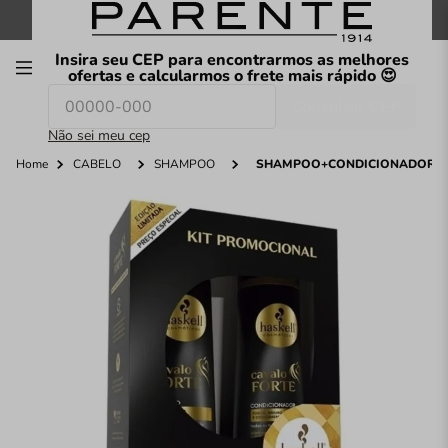
FRETE GRÁTIS
nas compras a partir de
R$199
*
Insira seu CEP para encontrarmos as melhores
00
ofertas e calcularmos o frete mais rápido 😍
Consultar CEP
O que você procura hoje?
Não sei meu cep
Home
CABELO
SHAMPOO
SHAMPOO+CONDICIONADOR HA