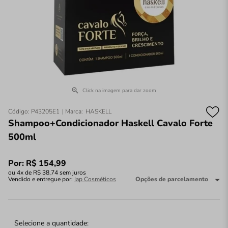
Click na imagem para dar zoom
Código
:
P43205E1
HASKELL
Shampoo+Condicionador Haskell Cavalo Forte
500ml
Por:
R$
154
,
99
ou
4
x de
R$
38
,
74
sem juros
Vendido e entregue por:
Iap Cosméticos
Opções de parcelamento