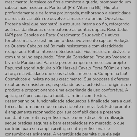
crescimento, fortalece os fios e combate a queda, promovendo um
cabelo mais resistente. Pantenol (Pró-Vitamina B5): Hidrata
profundamente e de forma prolongada, melhorando a elasticidade
e a resistência, além de devolver a maciez e o brilho. Queratina:
Proteína vital que reconstrói a estrutura interna do fio, reforçando
as áreas danificadas e combatendo as pontas duplas. Resultados
IAP! para Cabelos de Raça: Crescimento Saudável: Os ativos
fortalecem a raiz e estimulam o desenvolvimento capilar. Redução
da Quebra: Cabelos até 3x mais resistentes e com elasticidade
recuperada. Brilho Intenso e Sedosidade: Fios macios, maleáveis e
com um brilho espelhado. Fórmula Consciente: Produto Vegano e
Livre de Parabenos. Pare de perder tempo e comece seu projeto
Rapunzel agora! Adquira o Kit Haskell Cavalo Forte 500ml e sinta
a força e a vitalidade que seus cabelos merecem. Compre na Iap!
Cosméticos e invista no seu crescimento! Sua proposta é oferecer
resultados consistentes, respeitando as características originais do
produto e proporcionando uma experiência de uso confortável. A
aplicação é pensada para facilitar a rotina, com textura,
desempenho ou funcionalidade adequados à finalidade para a qual
foi criado, tornando o uso mais eficiente e previsível. Este produto
é amplamente reconhecido por sua confiabilidade e presença
constante em rotinas profissionais e domésticas. Sua utilização
segue práticas seguras e bem estabelecidas no mercado, o que
contribui para sua ampla aceitação entre profissionais e
consumidores exigentes. A versatilidade permite que ele seja