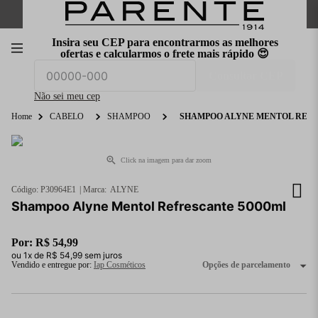
FRETE GRÁTIS
nas compras a partir de
R$199
*
Insira seu CEP para encontrarmos as melhores
00
ofertas e calcularmos o frete mais rápido 😍
O que você procura hoje?
Consultar CEP
Não sei meu cep
Home
CABELO
SHAMPOO
SHAMPOO ALYNE MENTOL REFR
Click na imagem para dar zoom
Código
:
P30964E1
ALYNE
Shampoo Alyne Mentol Refrescante 5000ml
Por:
R$
54
,
99
ou
1
x de
R$
54
,
99
sem juros
Vendido e entregue por:
Iap Cosméticos
Opções de parcelamento