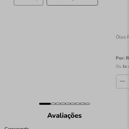
Óleo 
Por:
R
Ou
1
x
Avaliações
Carregando…