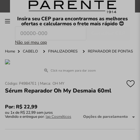
FRETE GRÁTIS
nas compras a partir de
R$199
*
Insira seu CEP para encontrarmos as melhores
00
ofertas e calcularmos o frete mais rápido 😍
Consultar CEP
O que você procura hoje?
Não sei meu cep
Home
CABELO
FINALIZADORES
REPARADOR DE PONTAS
Click na imagem para dar zoom
Código
:
P49847E1
OH MY
Sérum Reparador Oh My Desmaia 60ml
Por:
R$
22
,
99
ou
1
x de
R$
22
,
99
sem juros
Vendido e entregue por:
Iap Cosméticos
Opções de parcelamento