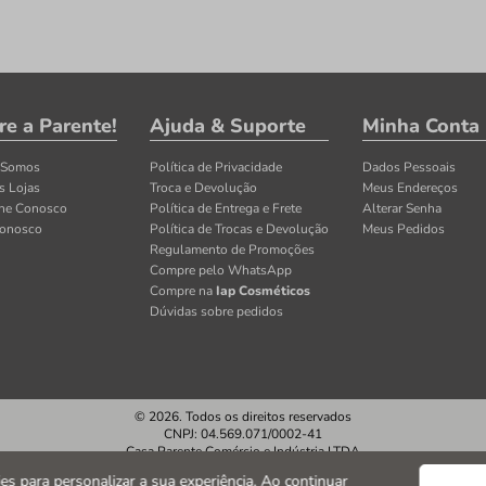
re a Parente!
Ajuda & Suporte
Minha Conta
 Somos
Política de Privacidade
Dados Pessoais
s Lojas
Troca e Devolução
Meus Endereços
lhe Conosco
Política de Entrega e Frete
Alterar Senha
Conosco
Política de Trocas e Devolução
Meus Pedidos
Regulamento de Promoções
Compre pelo WhatsApp
Compre na
Iap Cosméticos
Dúvidas sobre pedidos
© 2026. Todos os direitos reservados
CNPJ: 04.569.071/0002-41
Casa Parente Comércio e Indústria LTDA
Av. Santos Dumont, 3130 - Fortaleza/CE
kies para personalizar a sua experiência. Ao continuar