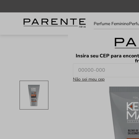
Informe
Perfume Feminino
Perf
seu
LOJAS
FAVORITOS
CEP
Insira seu CEP para encont
f
Não sei meu cep