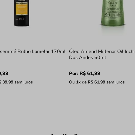
esemmé Brilho Lamelar 170ml
Óleo Amend Millenar Oil Inch
Dos Andes 60ml
9
,
99
Por:
R$
61
,
99
$
39
,
99
sem juros
Ou
1
x
de
R$
61
,
99
sem juros