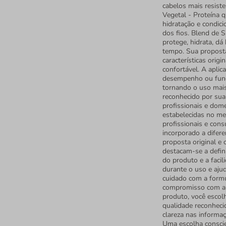
cabelos mais resiste
Vegetal - Proteína q
hidratação e condici
dos fios. Blend de S
protege, hidrata, dá
tempo. Sua proposta
características orig
confortável. A aplica
desempenho ou funci
tornando o uso mais
reconhecido por sua
profissionais e domé
estabelecidas no me
profissionais e cons
incorporado a difer
proposta original e 
destacam-se a defin
do produto e a facil
durante o uso e aju
cuidado com a form
compromisso com a q
produto, você escol
qualidade reconheci
clareza nas informa
Uma escolha conscie