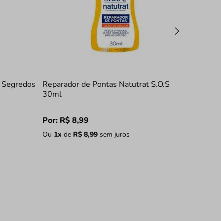
i Segredos
Reparador de Pontas Natutrat S.O.S
30ml
Por:
R$
8
,
99
Ou
1
x
de
R$
8
,
99
sem juros