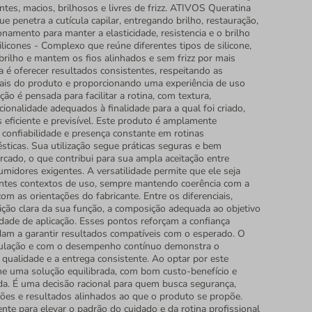
ntes, macios, brilhosos e livres de frizz. ATIVOS Queratina
ue penetra a cutícula capilar, entregando brilho, restauração,
onamento para manter a elasticidade, resistencia e o brilho
ilicones - Complexo que reúne diferentes tipos de silicone,
 brilho e mantem os fios alinhados e sem frizz por mais
 é oferecer resultados consistentes, respeitando as
inais do produto e proporcionando uma experiência de uso
ção é pensada para facilitar a rotina, com textura,
onalidade adequados à finalidade para a qual foi criado,
 eficiente e previsível. Este produto é amplamente
 confiabilidade e presença constante em rotinas
sticas. Sua utilização segue práticas seguras e bem
rcado, o que contribui para sua ampla aceitação entre
umidores exigentes. A versatilidade permite que ele seja
entes contextos de uso, sempre mantendo coerência com a
com as orientações do fabricante. Entre os diferenciais,
ição clara da sua função, a composição adequada ao objetivo
idade de aplicação. Esses pontos reforçam a confiança
dam a garantir resultados compatíveis com o esperado. O
ulação e com o desempenho contínuo demonstra o
ualidade e a entrega consistente. Ao optar por este
he uma solução equilibrada, com bom custo-benefício e
da. É uma decisão racional para quem busca segurança,
ções e resultados alinhados ao que o produto se propõe.
nte para elevar o padrão do cuidado e da rotina profissional