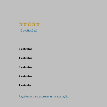
(0 avaliações)
5 estrelas
4 estrelas
3 estrelas
2 estrelas
1 estrela
Faça login para escrever uma avaliação.