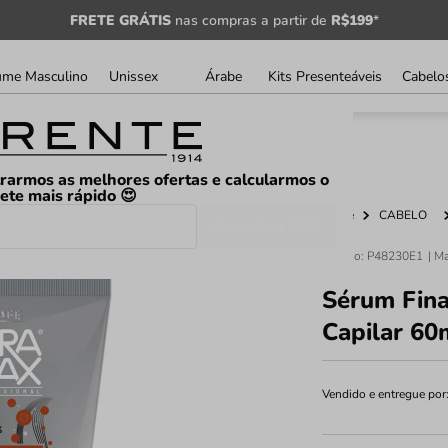
FRETE GRÁTIS
nas compras a partir de
R$199
*
ume Masculino
Unissex
Árabe
Kits Presenteáveis
Cabelo
rarmos as melhores ofertas e calcularmos o
rete mais rápido 😍
Home
CABELO
Consultar CEP
Código
:
P48230E1
Sérum Fina
Capilar 60
Vendido e entregue por