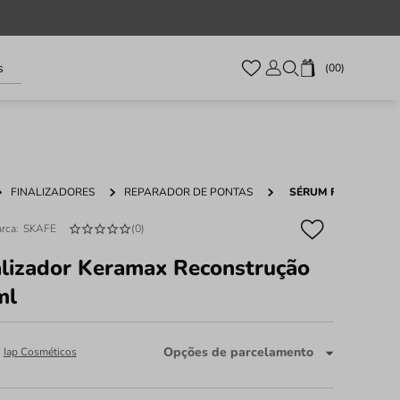
s
00
FINALIZADORES
REPARADOR DE PONTAS
SÉRUM FINALIZADO
SKAFE
(
0
)
lizador Keramax Reconstrução
ml
Opções de parcelamento
:
Iap Cosméticos