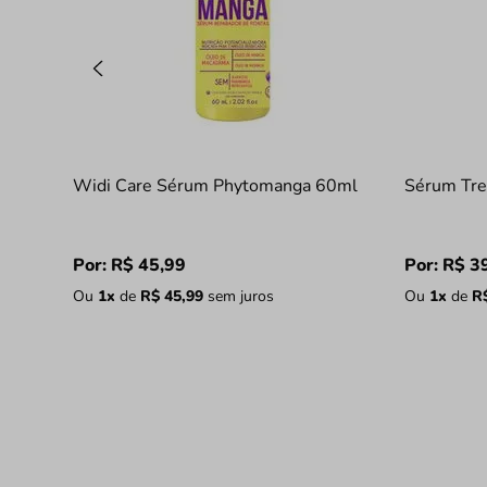
Widi Care Sérum Phytomanga 60ml
Sérum Tr
Por:
R$
45
,
99
Por:
R$
3
Ou
1
x
de
R$
45
,
99
sem juros
Ou
1
x
de
R