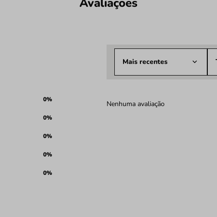
Avaliações
Mais recentes
0%
Nenhuma avaliação
0%
0%
0%
0%