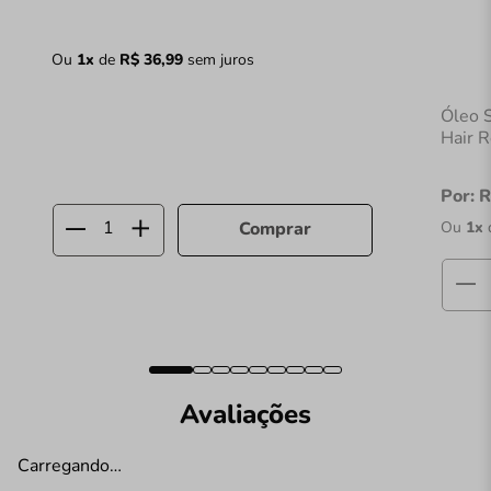
Ou
1
x
de
R$
36
,
99
sem juros
Óleo 
Hair 
Por:
R
Ou
1
x
Comprar
Avaliações
Carregando…