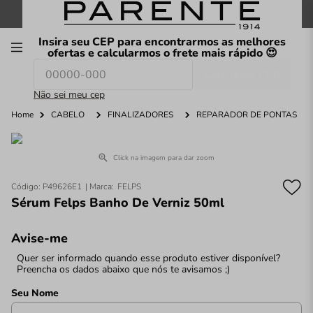
FRETE GRÁTIS
nas compras a partir de
R$199
*
Insira seu CEP para encontrarmos as melhores
00
ofertas e calcularmos o frete mais rápido 😍
Consultar CEP
O que você procura hoje?
Não sei meu cep
Home
CABELO
FINALIZADORES
REPARADOR DE PONTAS
Click na imagem para dar zoom
Código
:
P49626E1
FELPS
Sérum Felps Banho De Verniz 50ml