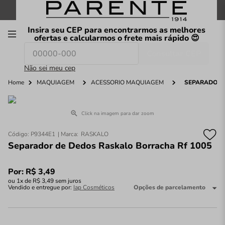
FRETE GRÁTIS
nas compras a partir de
R$199
*
Insira seu CEP para encontrarmos as melhores
00
ofertas e calcularmos o frete mais rápido 😍
Consultar CEP
O que você procura hoje?
Não sei meu cep
Home
MAQUIAGEM
ACESSÓRIO MAQUIAGEM
SEPARADOR 
Click na imagem para dar zoom
Código
:
P9344E1
RASKALO
Separador de Dedos Raskalo Borracha Rf 1005
Por:
R$
3
,
49
ou
1
x de
R$
3
,
49
sem juros
Vendido e entregue por:
Iap Cosméticos
Opções de parcelamento