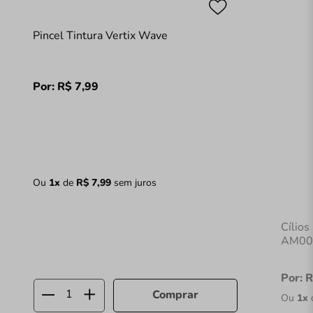
Pincel Tintura Vertix Wave
Por:
R$
7
,
99
Ou
1
x
de
R$
7
,
99
sem juros
Cílio
AM00
Por:
R
Comprar
Ou
1
x