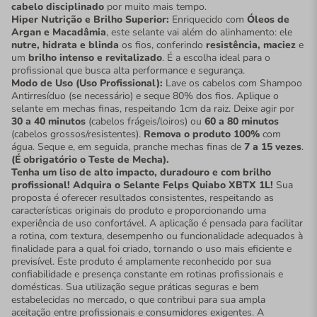
cabelo disciplinado
por muito mais tempo.
Hiper Nutrição e Brilho Superior:
Enriquecido com
Óleos de
Argan e Macadâmia
, este selante vai além do alinhamento: ele
nutre, hidrata e blinda
os fios, conferindo
resistência, maciez
e
um
brilho intenso e revitalizado
. É a escolha ideal para o
profissional que busca alta performance e segurança.
Modo de Uso (Uso Profissional):
Lave os cabelos com Shampoo
Antirresíduo (se necessário) e seque 80% dos fios. Aplique o
selante em mechas finas, respeitando 1cm da raiz. Deixe agir por
30 a 40 minutos
(cabelos frágeis/loiros) ou
60 a 80 minutos
(cabelos grossos/resistentes).
Remova o produto 100%
com
água. Seque e, em seguida, pranche mechas finas de
7 a 15 vezes
.
(É obrigatório o Teste de Mecha).
Tenha um liso de alto impacto, duradouro e com brilho
profissional! Adquira o Selante Felps Quiabo XBTX 1L!
Sua
proposta é oferecer resultados consistentes, respeitando as
características originais do produto e proporcionando uma
experiência de uso confortável. A aplicação é pensada para facilitar
a rotina, com textura, desempenho ou funcionalidade adequados à
finalidade para a qual foi criado, tornando o uso mais eficiente e
previsível. Este produto é amplamente reconhecido por sua
confiabilidade e presença constante em rotinas profissionais e
domésticas. Sua utilização segue práticas seguras e bem
estabelecidas no mercado, o que contribui para sua ampla
aceitação entre profissionais e consumidores exigentes. A