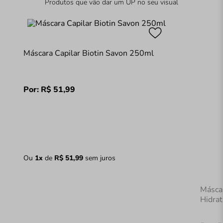
Produtos que vão dar um UP no seu visual
Máscara Capilar Biotin Savon 250ml
Por:
R$
51
,
99
Ou
1
x
de
R$
51
,
99
sem juros
Másca
Hidra