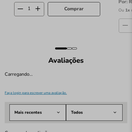
Por:
R
Comprar
Ou
1
x
Avaliações
Carregando…
Faça login para escrever uma avaliação.
Mais recentes
Todos