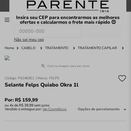
FRETE GRÁTIS
nas compras a partir de
R$199
*
Insira seu CEP para encontrarmos as melhores
00
ofertas e calcularmos o frete mais rápido 😍
Consultar CEP
O que você procura hoje?
Não sei meu cep
Home
CABELO
TRATAMENTO
TRATAMENTO CAPILAR
Click na imagem para dar zoom
Código
:
P42463E1
FELPS
Selante Felps Quiabo Okra 1l
Por:
R$
159
,
99
ou
4
x de
R$
39
,
99
sem juros
Vendido e entregue por:
Iap Cosméticos
Opções de parcelamento