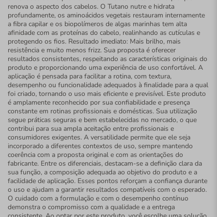
renova o aspecto dos cabelos. O Tutano nutre e hidrata
profundamente, os aminoácidos vegetais restauram internamente
a fibra capilar e os biopolímeros de algas marinhas tem alta
afinidade com as proteínas do cabelo, realinhando as cutículas e
protegendo os fios. Resultado imediato: Mais brilho, mais
resistência e muito menos frizz. Sua proposta é oferecer
resultados consistentes, respeitando as características originais do
produto e proporcionando uma experiência de uso confortável. A
aplicação é pensada para facilitar a rotina, com textura,
desempenho ou funcionalidade adequados à finalidade para a qual
foi criado, tornando o uso mais eficiente e previsível. Este produto
é amplamente reconhecido por sua confiabilidade e presença
constante em rotinas profissionais e domésticas. Sua utilização
segue práticas seguras e bem estabelecidas no mercado, o que
contribui para sua ampla aceitação entre profissionais e
consumidores exigentes. A versatilidade permite que ele seja
incorporado a diferentes contextos de uso, sempre mantendo
coerência com a proposta original e com as orientações do
fabricante. Entre os diferenciais, destacam-se a definição clara da
sua função, a composição adequada ao objetivo do produto e a
facilidade de aplicação. Esses pontos reforçam a confiança durante
o uso e ajudam a garantir resultados compatíveis com o esperado.
O cuidado com a formulação e com o desempenho contínuo
demonstra o compromisso com a qualidade e a entrega
consistente. Ao optar por este produto, você escolhe uma solução