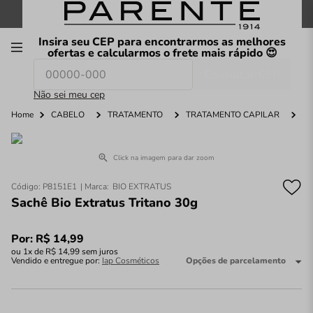
FRETE GRÁTIS
nas compras a partir de
R$199
*
Insira seu CEP para encontrarmos as melhores
00
ofertas e calcularmos o frete mais rápido 😍
Consultar CEP
O que você procura hoje?
Não sei meu cep
Home
CABELO
TRATAMENTO
TRATAMENTO CAPILAR
Click na imagem para dar zoom
Código
:
P8151E1
BIO EXTRATUS
Sachê Bio Extratus Tritano 30g
Por:
R$
14
,
99
ou
1
x de
R$
14
,
99
sem juros
Vendido e entregue por:
Iap Cosméticos
Opções de parcelamento