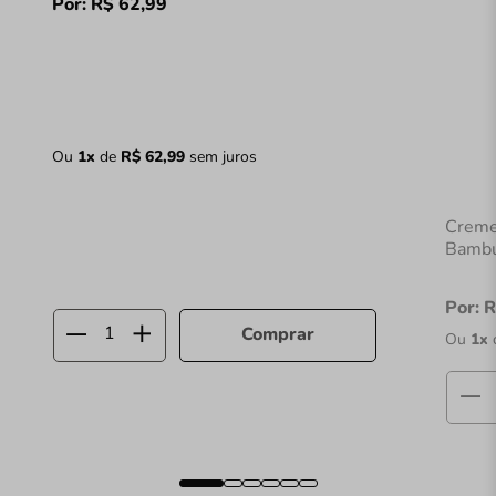
Por:
R$
62
,
99
Ou
1
x
de
R$
62
,
99
sem juros
Creme
Bambu
Por:
R
Comprar
Ou
1
x