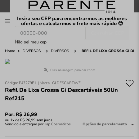
FRETE GRÁTIS
nas compras a partir de
R$199
*
Insira seu CEP para encontrarmos as melhores
00
ofertas e calcularmos o frete mais rápido 😍
Consultar CEP
O que você procura hoje?
Não sei meu cep
Home
DIVERSOS
DIVERSOS
REFIL DE LIXA GROSSA GI DE
Click na imagem para dar zoom
Código
:
P47279E1
GI DESCARTÁVEL
Refil De Lixa Grossa Gi Descartáveis 50Un
Ref215
Por:
R$
26
,
99
ou
1
x de
R$
26
,
99
sem juros
Vendido e entregue por:
Iap Cosméticos
Opções de parcelamento