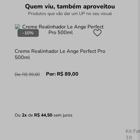
Quem viu, também aproveitou
Produtos que vão dar um UP no seu visual
-
10%
Creme Realinhador Le Ange Perfect Pro
500ml
Por:
R$
89
,
00
De:
R$
99
,
00
Ou
2
x
de
R$
44
,
50
sem juros
Kit Fa
1lt