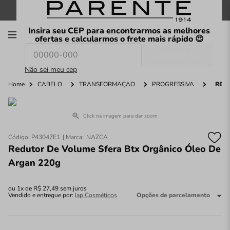
FRETE GRÁTIS
nas compras a partir de
R$199
*
Insira seu CEP para encontrarmos as melhores
00
ofertas e calcularmos o frete mais rápido 😍
Consultar CEP
O que você procura hoje?
Não sei meu cep
Home
CABELO
TRANSFORMAÇÃO
PROGRESSIVA
RED
Click na imagem para dar zoom
Código
:
P43047E1
NAZCA
Redutor De Volume Sfera Btx Orgânico Óleo De
Argan 220g
ou
1
x de
R$
27
,
49
sem juros
Vendido e entregue por:
Iap Cosméticos
Opções de parcelamento