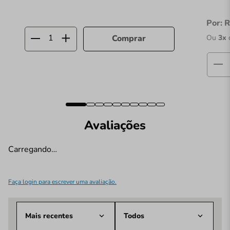
Por:
R
Ou
3
x
Comprar
Avaliações
Carregando…
Faça login para escrever uma avaliação.
Mais recentes
Todos