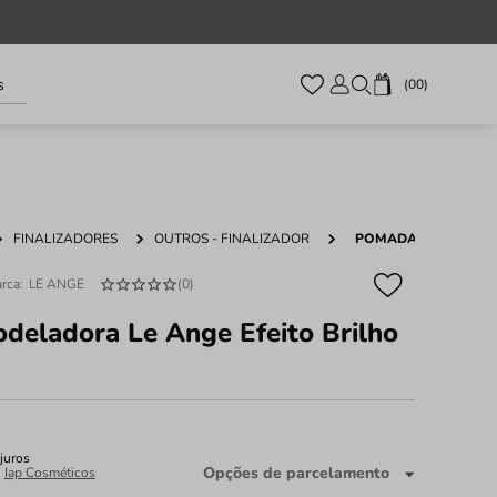
s
00
FINALIZADORES
OUTROS - FINALIZADOR
POMADA MODELADORA
LE ANGE
(
0
)
eladora Le Ange Efeito Brilho
juros
Opções de parcelamento
:
Iap Cosméticos