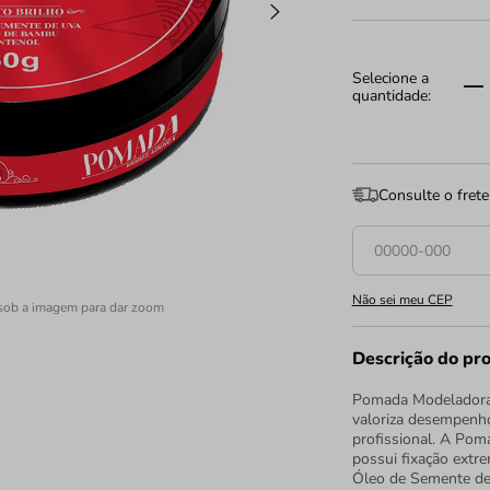
Consulte o frete
Não sei meu CEP
sob a imagem para dar zoom
Descrição do pr
Pomada Modeladora 
valoriza desempenho
profissional. A Pom
possui fixação extr
Óleo de Semente de 