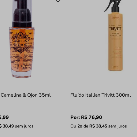
 Camelina & Ojon 35ml
Fluído Itallian Trivitt 300ml
6
,
99
Por:
R$
76
,
90
$
38
,
49
sem juros
Ou
2
x
de
R$
38
,
45
sem juros