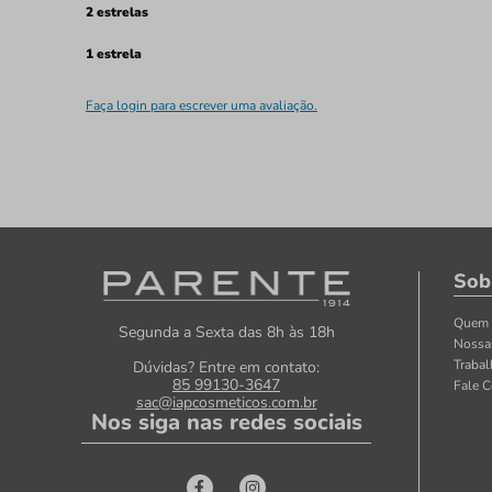
2 estrelas
1 estrela
Faça login para escrever uma avaliação.
Sob
Quem
Segunda a Sexta das 8h às 18h
Nossa
Traba
Dúvidas? Entre em contato:
85 99130-3647
Fale 
sac@iapcosmeticos.com.br
Nos siga nas redes sociais