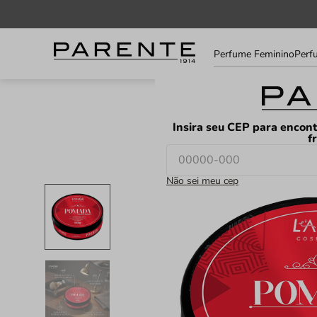
Informe
Perfume Feminino
Perf
seu
LOJAS
FAVORITOS
CEP
Insira seu CEP para encont
f
Não sei meu cep