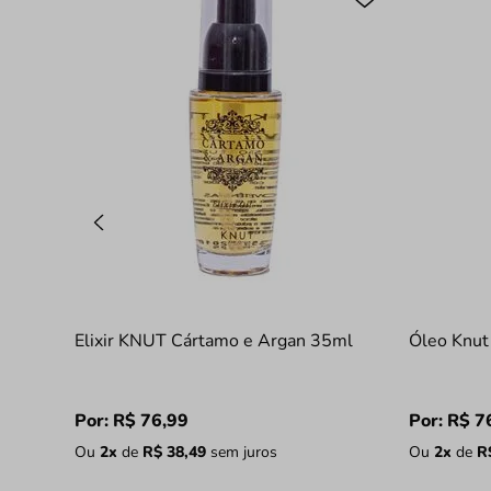
Elixir KNUT Cártamo e Argan 35ml
Óleo Knut
Por:
R$
76
,
99
Por:
R$
7
Ou
2
x
de
R$
38
,
49
sem juros
Ou
2
x
de
R