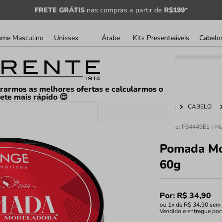
FRETE GRÁTIS
nas compras a partir de
R$199
*
ume Masculino
Unissex
Árabe
Kits Presenteáveis
Cabelo
rarmos as melhores ofertas e calcularmos o
rete mais rápido 😍
Home
CABELO
Consultar CEP
Código
:
P34449E1
Pomada Mod
60g
Por:
R$
34
,
90
ou
1
x de
R$
34
,
90
sem 
Vendido e entregue por