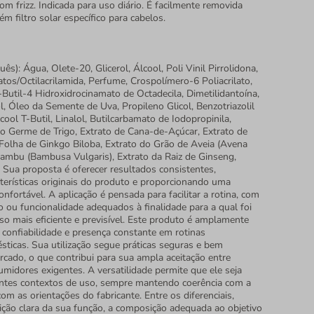
om frizz. Indicada para uso diário. É facilmente removida
 filtro solar específico para cabelos.
s): Água, Olete-20, Glicerol, Álcool, Poli Vinil Pirrolidona,
tos/Octilacrilamida, Perfume, Crospolímero-6 Poliacrilato,
-Butil-4 Hidroxidrocinamato de Octadecila, Dimetilidantoína,
, Óleo da Semente de Uva, Propileno Glicol, Benzotriazolil
cool T-Butil, Linalol, Butilcarbamato de Iodopropinila,
o Germe de Trigo, Extrato de Cana-de-Açúcar, Extrato de
 Folha de Ginkgo Biloba, Extrato do Grão de Aveia (Avena
 Bambu (Bambusa Vulgaris), Extrato da Raiz de Ginseng,
Sua proposta é oferecer resultados consistentes,
cterísticas originais do produto e proporcionando uma
onfortável. A aplicação é pensada para facilitar a rotina, com
 ou funcionalidade adequados à finalidade para a qual foi
so mais eficiente e previsível. Este produto é amplamente
 confiabilidade e presença constante em rotinas
sticas. Sua utilização segue práticas seguras e bem
rcado, o que contribui para sua ampla aceitação entre
umidores exigentes. A versatilidade permite que ele seja
entes contextos de uso, sempre mantendo coerência com a
com as orientações do fabricante. Entre os diferenciais,
ição clara da sua função, a composição adequada ao objetivo