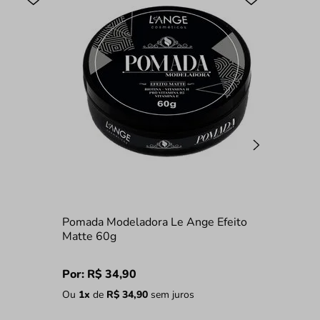
Pomada Modeladora Le Ange Efeito
Matte 60g
Por:
R$
34
,
90
Ou
1
x
de
R$
34
,
90
sem juros