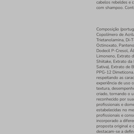
cabelos rebeldes e c
com shampoo. Contém
Composição (portuguê
Copolímero de Acrila
Trietanolamina, Di-T
Octinoxato, Pantenol
Dodecil P-Cresol, Ál
Limoneno, Extrato d
Shiitake, Extrato da
Sativa), Extrato de
PPG-12 Dimeticona. 
respeitando as cara
experiência de uso c
textura, desempenho
criado, tornando o u
reconhecido por sua
profissionais e domé
estabelecidas no me
profissionais e cons
incorporado a difer
proposta original e 
destacam-se a defin