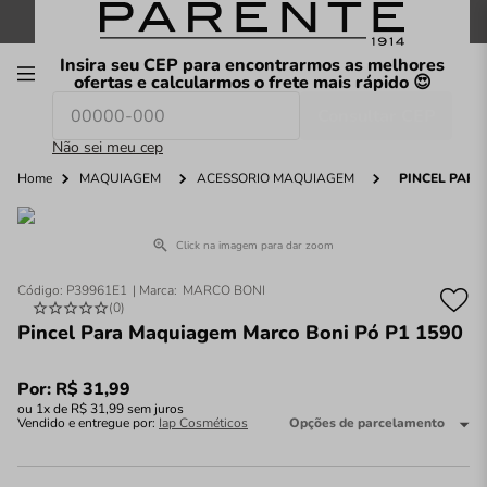
FRETE GRÁTIS
nas compras a partir de
R$199
*
Insira seu CEP para encontrarmos as melhores
00
ofertas e calcularmos o frete mais rápido 😍
Consultar CEP
O que você procura hoje?
Não sei meu cep
Home
MAQUIAGEM
ACESSÓRIO MAQUIAGEM
PINCEL PARA
Click na imagem para dar zoom
Código
:
P39961E1
MARCO BONI
(
0
)
Pincel Para Maquiagem Marco Boni Pó P1 1590
Por:
R$
31
,
99
ou
1
x de
R$
31
,
99
sem juros
Vendido e entregue por:
Iap Cosméticos
Opções de parcelamento