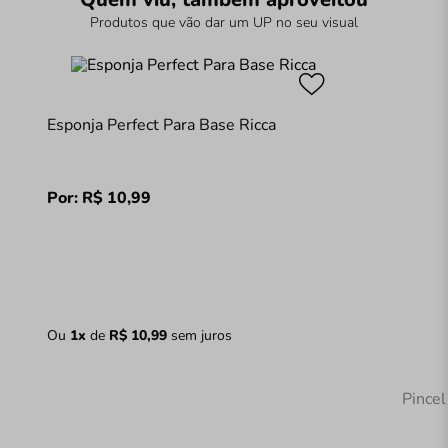
Produtos que vão dar um UP no seu visual
Esponja Perfect Para Base Ricca
Por:
R$
10
,
99
Ou
1
x
de
R$
10
,
99
sem juros
Pince