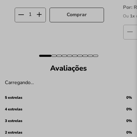
Por:
R
Comprar
Ou
1
x
Avaliações
Carregando…
5 estrelas
0%
4 estrelas
0%
3 estrelas
0%
2 estrelas
0%