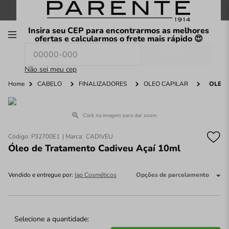
FRETE GRÁTIS
nas compras a partir de
R$199
*
Insira seu CEP para encontrarmos as melhores
00
ofertas e calcularmos o frete mais rápido 😍
Consultar CEP
O que você procura hoje?
Não sei meu cep
Home
CABELO
FINALIZADORES
ÓLEO CAPILAR
ÓLEO 
Click na imagem para dar zoom
Código
:
P32700E1
CADIVEU
Óleo de Tratamento Cadiveu Açaí 10ml
Vendido e entregue por:
Iap Cosméticos
Opções de parcelamento