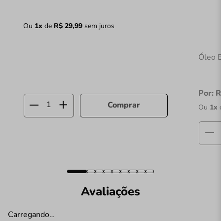
Ou
1
x
de
R$
29
,
99
sem juros
Óleo 
Por:
R
Comprar
Ou
1
x
Avaliações
Carregando…