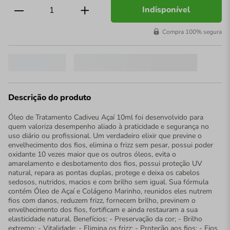
Indisponível
Compra 100% segura
Descrição do produto
Óleo de Tratamento Cadiveu Açaí 10ml foi desenvolvido para
quem valoriza desempenho aliado à praticidade e segurança no
uso diário ou profissional. Um verdadeiro elixir que previne o
envelhecimento dos fios, elimina o frizz sem pesar, possui poder
oxidante 10 vezes maior que os outros óleos, evita o
amarelamento e desbotamento dos fios, possui proteção UV
natural, repara as pontas duplas, protege e deixa os cabelos
sedosos, nutridos, macios e com brilho sem igual. Sua fórmula
contém Óleo de Açaí e Colágeno Marinho, reunidos eles nutrem
fios com danos, reduzem frizz, fornecem brilho, previnem o
envelhecimento dos fios, fortificam e ainda restauram a sua
elasticidade natural. Benefícios: - Preservação da cor; - Brilho
extremo; - Vitalidade; - Elimina os frizz; - Proteção aos fios; - Fios