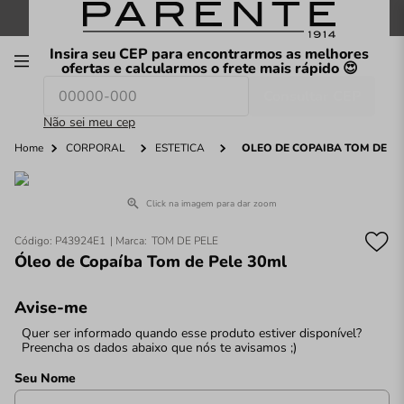
FRETE GRÁTIS
nas compras a partir de
R$199
*
Insira seu CEP para encontrarmos as melhores
00
ofertas e calcularmos o frete mais rápido 😍
Consultar CEP
O que você procura hoje?
Não sei meu cep
Home
CORPORAL
ESTÉTICA
ÓLEO DE COPAÍBA TOM DE PE
Click na imagem para dar zoom
Código
:
P43924E1
TOM DE PELE
Óleo de Copaíba Tom de Pele 30ml