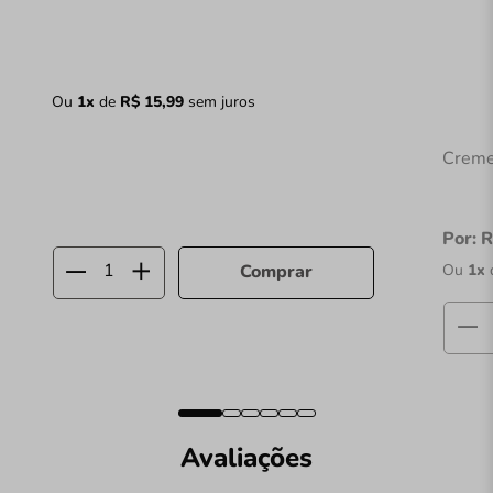
Ou
1
x
de
R$
15
,
99
sem juros
Creme
Por:
R
Ou
1
x
Comprar
Avaliações