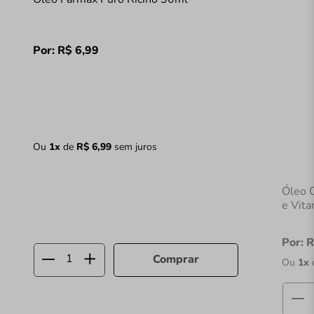
Por:
R$
6
,
99
Ou
1
x
de
R$
6
,
99
sem juros
Óleo 
e Vit
Por:
R
Comprar
Ou
1
x