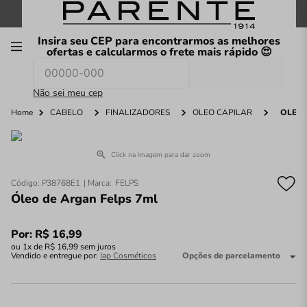
FRETE GRÁTIS
nas compras a partir de
R$199
*
Insira seu CEP para encontrarmos as melhores
00
ofertas e calcularmos o frete mais rápido 😍
Consultar CEP
O que você procura hoje?
Não sei meu cep
Home
CABELO
FINALIZADORES
ÓLEO CAPILAR
ÓLEO 
Click na imagem para dar zoom
Código
:
P38768E1
FELPS
Óleo de Argan Felps 7ml
Por:
R$
16
,
99
ou
1
x de
R$
16
,
99
sem juros
Vendido e entregue por:
Iap Cosméticos
Opções de parcelamento