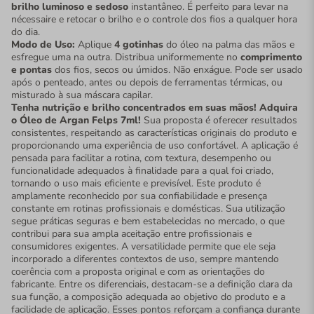
brilho luminoso e sedoso
instantâneo. É perfeito para levar na
nécessaire e retocar o brilho e o controle dos fios a qualquer hora
do dia.
Modo de Uso:
Aplique
4 gotinhas
do óleo na palma das mãos e
esfregue uma na outra. Distribua uniformemente no
comprimento
e pontas
dos fios, secos ou úmidos. Não enxágue. Pode ser usado
após o penteado, antes ou depois de ferramentas térmicas, ou
misturado à sua máscara capilar.
Tenha nutrição e brilho concentrados em suas mãos! Adquira
o Óleo de Argan Felps 7ml!
Sua proposta é oferecer resultados
consistentes, respeitando as características originais do produto e
proporcionando uma experiência de uso confortável. A aplicação é
pensada para facilitar a rotina, com textura, desempenho ou
funcionalidade adequados à finalidade para a qual foi criado,
tornando o uso mais eficiente e previsível. Este produto é
amplamente reconhecido por sua confiabilidade e presença
constante em rotinas profissionais e domésticas. Sua utilização
segue práticas seguras e bem estabelecidas no mercado, o que
contribui para sua ampla aceitação entre profissionais e
consumidores exigentes. A versatilidade permite que ele seja
incorporado a diferentes contextos de uso, sempre mantendo
coerência com a proposta original e com as orientações do
fabricante. Entre os diferenciais, destacam-se a definição clara da
sua função, a composição adequada ao objetivo do produto e a
facilidade de aplicação. Esses pontos reforçam a confiança durante