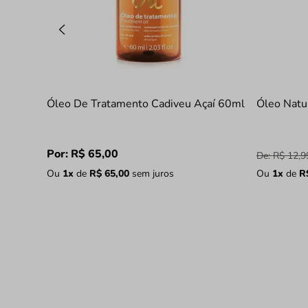
Óleo De Tratamento Cadiveu Açaí 60ml
Óleo Natu
Por:
R$
65
,
00
De:
R$
12
,
9
Ou
1
x
de
R$
65
,
00
sem juros
Ou
1
x
de
R