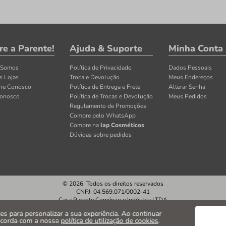
re a Parente!
Ajuda & Suporte
Minha Conta
 Somos
Política de Privacidade
Dados Pessoais
s Lojas
Troca e Devolução
Meus Endereços
lhe Conosco
Política de Entrega e Frete
Alterar Senha
Conosco
Política de Trocas e Devolução
Meus Pedidos
Regulamento de Promoções
Compre pelo WhatsApp
Compre na
Iap Cosméticos
Dúvidas sobre pedidos
© 2026. Todos os direitos reservados
CNPJ: 04.569.071/0002-41
Casa Parente Comércio e Indústria LTDA
Av. Santos Dumont, 3130 - Fortaleza/CE
kies para personalizar a sua experiência. Ao continuar
ncorda com a nossa
política de utilização de cookies
.