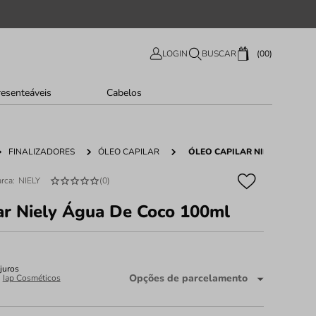
00
LOGIN
BUSCAR
resenteáveis
Cabelos
FINALIZADORES
ÓLEO CAPILAR
ÓLEO CAPILAR NIELY ÁGUA D
NIELY
(
0
)
ar Niely Água De Coco 100ml
juros
Opções de parcelamento
:
Iap Cosméticos