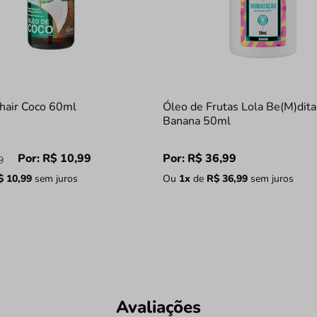
hair Coco 60ml
Óleo de Frutas Lola Be(M)dit
Banana 50ml
Por:
R$
10
,
99
Por:
R$
36
,
99
9
$
10
,
99
sem juros
Ou
1
x
de
R$
36
,
99
sem juros
Avaliações