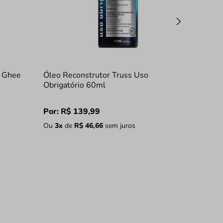
a Ghee
Óleo Reconstrutor Truss Uso
Obrigatório 60ml
Por:
R$
139
,
99
Ou
3
x
de
R$
46
,
66
sem juros