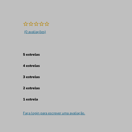
(0 avaliações)
5 estrelas
4 estrelas
3 estrelas
2 estrelas
1 estrela
Faça login para escrever uma avaliação.