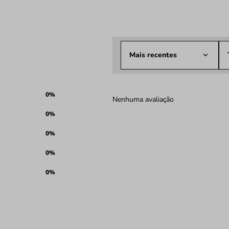
Mais recentes
0%
Nenhuma avaliação
0%
0%
0%
0%