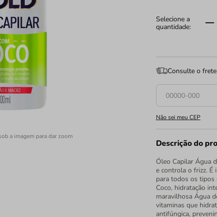
Consulte o frete
Não sei meu CEP
sob a imagem para dar zoom
Descrição do pr
Óleo Capilar Água de
e controla o frizz. 
para todos os tipos
Coco, hidratação int
maravilhosa Água de
vitaminas que hidra
antifúngica, prevenin