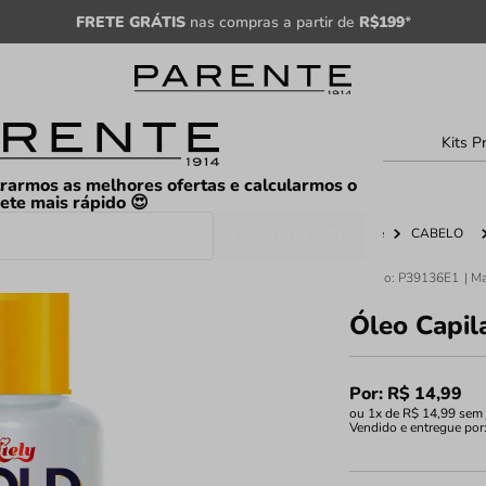
FRETE GRÁTIS
nas compras a partir de
R$199
*
sculino
Unissex
Árabe
Kits P
rarmos as melhores ofertas e calcularmos o
rete mais rápido 😍
Consultar CEP
Home
CABELO
Código
:
P39136E1
Óleo Capil
Por:
R$
14
,
99
ou
1
x de
R$
14
,
99
sem 
Vendido e entregue por