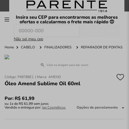
FRETE GRÁTIS
nas compras a partir de
R$199
*
Insira seu CEP para encontrarmos as melhores
00
ofertas e calcularmos o frete mais rápido 😍
Consultar CEP
O que você procura hoje?
Não sei meu cep
Home
CABELO
FINALIZADORES
REPARADOR DE PONTAS
Click na imagem para dar zoom
Código
:
P49788E1
AMEND
Óleo Amend Sublime Oil 60ml
Por:
R$
61
,
99
ou
1
x de
R$
61
,
99
sem juros
Vendido e entregue por:
Iap Cosméticos
Opções de parcelamento