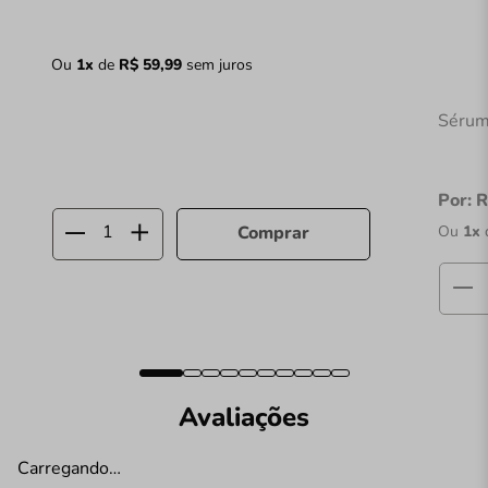
Ou
1
x
de
R$
59
,
99
sem juros
Sérum
Por:
R
Ou
1
x
Comprar
Avaliações
Carregando…