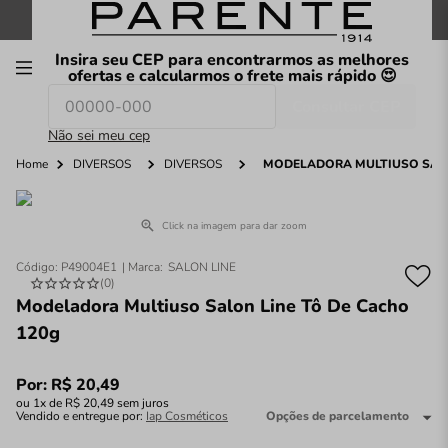
FRETE GRÁTIS
nas compras a partir de
R$199
*
Insira seu CEP para encontrarmos as melhores
00
ofertas e calcularmos o frete mais rápido 😍
Consultar CEP
O que você procura hoje?
Não sei meu cep
Home
DIVERSOS
DIVERSOS
MODELADORA MULTIUSO SALO
Click na imagem para dar zoom
Código
:
P49004E1
SALON LINE
(
0
)
Modeladora Multiuso Salon Line Tô De Cacho
120g
Por:
R$
20
,
49
ou
1
x de
R$
20
,
49
sem juros
Vendido e entregue por:
Iap Cosméticos
Opções de parcelamento