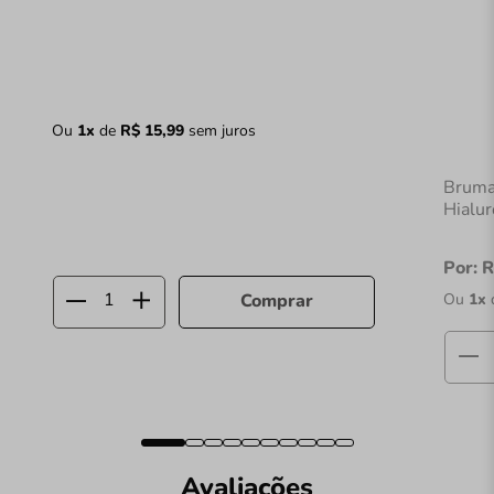
Ou
1
x
de
R$
15
,
99
sem juros
Bruma
Hialu
Por:
R
Ou
1
x
Comprar
Avaliações