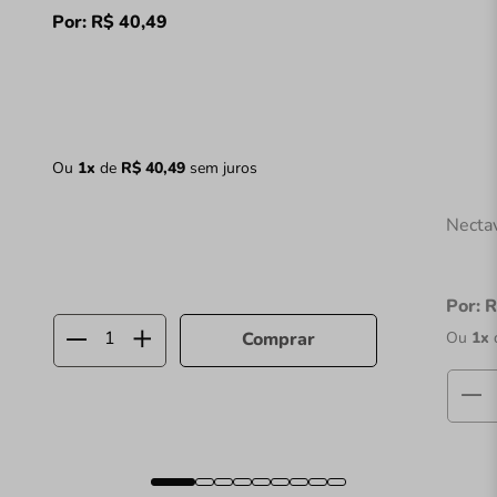
Por:
R$
40
,
49
Ou
1
x
de
R$
40
,
49
sem juros
Necta
Por:
R
Ou
1
x
Comprar