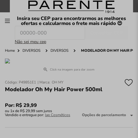
FRETE GRÁTIS
nas compras a partir de
R$199
*
Insira seu CEP para encontrarmos as melhores
00
ofertas e calcularmos o frete mais rápido 😍
Consultar CEP
O que você procura hoje?
Não sei meu cep
Home
DIVERSOS
DIVERSOS
MODELADOR OH MY HAIR PO
Click na imagem para dar zoom
Código
:
P49851E1
OH MY
Modelador Oh My Hair Power 500ml
Por:
R$
29
,
99
ou
1
x de
R$
29
,
99
sem juros
Vendido e entregue por:
Iap Cosméticos
Opções de parcelamento