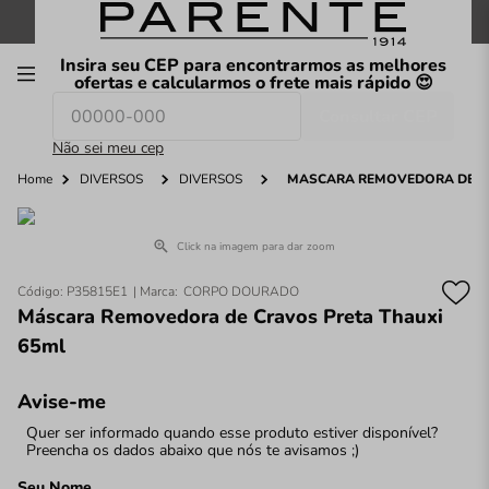
FRETE GRÁTIS
nas compras a partir de
R$199
*
Insira seu CEP para encontrarmos as melhores
00
ofertas e calcularmos o frete mais rápido 😍
Consultar CEP
O que você procura hoje?
Não sei meu cep
Home
DIVERSOS
DIVERSOS
MÁSCARA REMOVEDORA DE CR
Click na imagem para dar zoom
Código
:
P35815E1
CORPO DOURADO
Máscara Removedora de Cravos Preta Thauxi
65ml