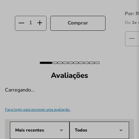
Por:
R
Ou
1
x
Comprar
Avaliações
Carregando…
Faça login para escrever uma avaliação.
Mais recentes
Todos