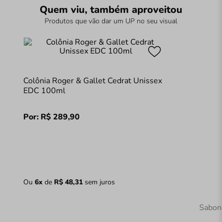
Quem viu, também aproveitou
Produtos que vão dar um UP no seu visual
Colônia Roger & Gallet Cedrat Unissex
EDC 100ml
Por:
R$
289
,
90
Ou
6
x
de
R$
48
,
31
sem juros
Sabone