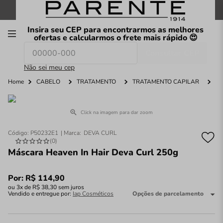
FRETE GRÁTIS
nas compras a partir de
R$199
*
Insira seu CEP para encontrarmos as melhores
00
ofertas e calcularmos o frete mais rápido 😍
Consultar CEP
O que você procura hoje?
Não sei meu cep
Home
CABELO
TRATAMENTO
TRATAMENTO CAPILAR
Click na imagem para dar zoom
Código
:
P50232E1
DEVA CURL
(
0
)
Máscara Heaven In Hair Deva Curl 250g
Por:
R$
114
,
90
ou
3
x de
R$
38
,
30
sem juros
Vendido e entregue por:
Iap Cosméticos
Opções de parcelamento