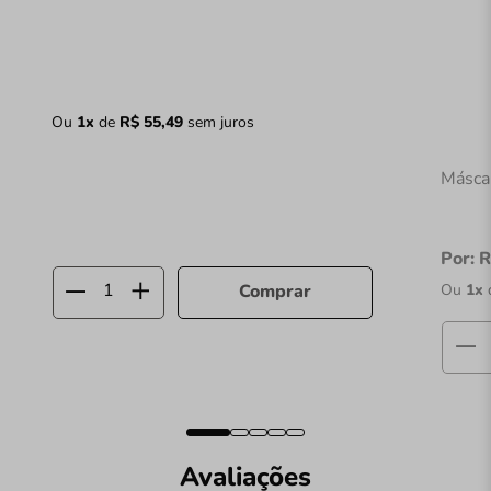
Ou
1
x
de
R$
55
,
49
sem juros
Másca
Por:
R
Ou
1
x
Comprar
Avaliações