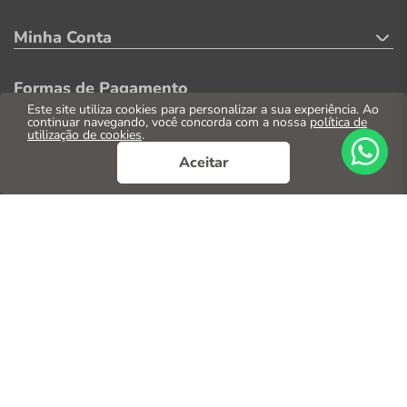
Minha Conta
Formas de Pagamento
Este site utiliza cookies para personalizar a sua experiência. Ao
continuar navegando, você concorda com a nossa
política de
utilização de cookies
.
Aceitar
Segurança
© 2026. Todos os direitos reservados
CNPJ: 04.569.071/0002-41
Casa Parente Comércio e Indústria LTDA
Av. Santos Dumont, 3130 - Fortaleza/CE