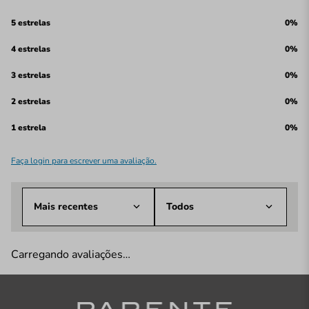
5 estrelas
0%
4 estrelas
0%
3 estrelas
0%
2 estrelas
0%
1 estrela
0%
Faça login para escrever uma avaliação.
Mais recentes
Todos
Carregando avaliações…