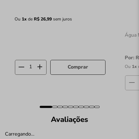
Ou
1
x
de
R$
26
,
99
sem juros
Água 
Por:
R
Ou
1
x
Comprar
Avaliações
Carregando…