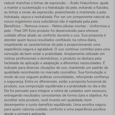
reduzir manchas e linhas de expressão. - Ácido Hialurônico: ajuda
a manter a sustentação e a hidratação da pele, evitando a flacidez,
as linhas e sinais de expressão, preenchendo e mantendo a pele
hidratada, viçosa e revitalizada. Por ser um componente natural do
nosso organismo essa substância não é rejeitada pela pele.
Benefícios: - Remove cravos - Retira células mortas - Uniformiza a
pele - Peel Off Este produto foi desenvolvido para oferecer
cuidado eficaz aliado ao conforto durante o uso. Sua proposta é
atender quem busca resultados confiáveis na rotina diária,
respeitando as características da pele e proporcionando uma
experiência segura e agradável. O uso contínuo contribui para uma
sensação de bem-estar e praticidade. Amplamente utilizado em
rotinas profissionais e domésticas, o produto se destaca pela
facilidade de aplicação e adaptação a diferentes necessidades. É
indicado para diversas situações de uso, mantendo um padrão de
qualidade reconhecido no mercado cosmético. Sua formulação e
modo de uso seguem práticas consolidadas, reforçando confiança
e segurança. Entre os diferenciais, estão a proposta funcional do
produto, sua composição equilibrada e a praticidade no dia a dia.
Ele foi pensado para integrar a rotina de cuidados sem excessos,
entregando resultados consistentes de forma clara e objetiva. Ao
escolher este produto, você investe em qualidade, bom
desempenho e custo-benefício equilibrado. Uma escolha segura
para quem valoriza cuidado, conforto e uma experiência positiva
desde a primeira aplicação.