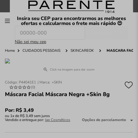
FRETE GRÁTIS
nas compras a partir de
R$199
*
Insira seu CEP para encontrarmos as melhores
00
ofertas e calcularmos o frete mais rápido 😍
Consultar CEP
O que você procura hoje?
Não sei meu cep
Home
CUIDADOS PESSOAIS
SKINCAREOK
MÁSCARA FACIA
Click na imagem para dar zoom
Código
:
P44041E1
+SKIN
(
0
)
Máscara Facial Máscara Negra +Skin 8g
Por:
R$
3
,
49
ou
1
x de
R$
3
,
49
sem juros
Vendido e entregue por:
Iap Cosméticos
Opções de parcelamento