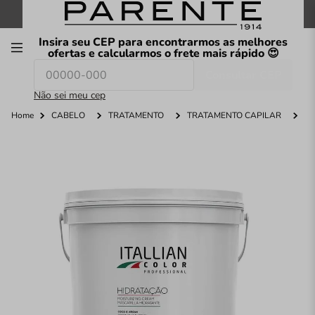
FRETE GRÁTIS
nas compras a partir de
R$199
*
Insira seu CEP para encontrarmos as melhores
00
ofertas e calcularmos o frete mais rápido 😍
Consultar CEP
O que você procura hoje?
Não sei meu cep
Home
CABELO
TRATAMENTO
TRATAMENTO CAPILAR