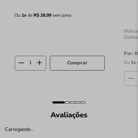
Ou
1
x
de
R$
28
,
99
sem juros
Másca
Defin
Por:
R
Ou
1
x
Comprar
Avaliações
Carregando…