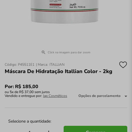
Click na imagem para dar zoom
Código
:
P45511E1
ITALLIAN
Máscara De Hidratação Itallian Color - 2kg
Por:
R$
185
,
00
ou
5
x de
R$
37
,
00
sem juros
Vendido e entregue por:
Iap Cosméticos
Opções de parcelamento