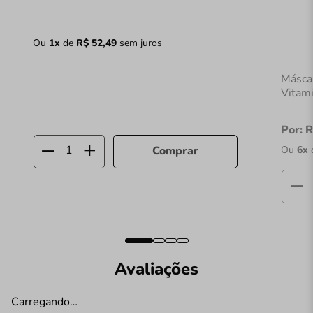
Ou
1
x
de
R$
52
,
49
sem juros
Máscar
Vitam
Por:
R
Ou
6
x
Comprar
Avaliações
Carregando…