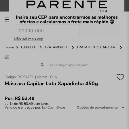
FRETE GRÁTIS
nas compras a partir de
R$199
*
Insira seu CEP para encontrarmos as melhores
00
ofertas e calcularmos o frete mais rápido 😍
Consultar CEP
O que você procura hoje?
Não sei meu cep
Home
CABELO
TRATAMENTO
TRATAMENTO CAPILAR
Click na imagem para dar zoom
Código
:
P49347E1
LOLA
Máscara Capilar Lola Xapadinha 450g
Por:
R$
53
,
49
ou
1
x de
R$
53
,
49
sem juros
Vendido e entregue por:
Iap Cosméticos
Opções de parcelamento