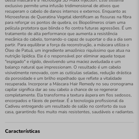
desta máscara é a Tecnologia 3D Maxx Injection. Este sistema
exclusivo permite uma infusão tridimensional de ativos que
recuperam o cabelo de danos internos e externos. Enquanto as
Microesferas de Queratina Vegetal identificam as fissuras na fibra
para reforçar os pontos de quebra, os Biopolímeros criam uma
película protetora que blinda o fio contra futuras agressões. É um
tratamento de alta performance que aumenta a resistência
mecânica do cabelo, tornando-o capaz de suportar o dia a dia sem
partir. Para equilibrar a força da reconstrução, a máscara utiliza o
Óleo de Patuá, um ingrediente amazônico riquíssimo que atua na
nutrição lipídica. Ele é o responsável por eliminar aquele toque
"espigado" e rígido, devolvendo uma maciez aveludada e um
balanço natural que impressionam. O resultado é um cabelo
visivelmente renovado, com as cutículas seladas, redução drástica
da porosidade e um brilho espelhado que reflete a vitalidade
recuperada. Incorporar a Máscara Hair Remedy no seu cronograma
capilar significa dar ao seu cabelo a chance de se regenerar
completamente. Ela transforma a textura áspera em fios sedosos,
encorpados e fáceis de pentear. É a tecnologia profissional da
Cadiveu entregando um resultado de salão no conforto da sua
casa, garantindo fios muito mais resistentes, saudáveis e radiantes.
Características