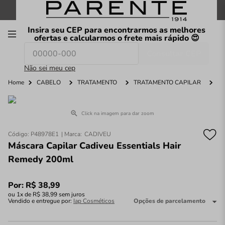
FRETE GRÁTIS
nas compras a partir de
R$199
*
Insira seu CEP para encontrarmos as melhores
00
ofertas e calcularmos o frete mais rápido 😍
Consultar CEP
O que você procura hoje?
Não sei meu cep
Home
CABELO
TRATAMENTO
TRATAMENTO CAPILAR
Click na imagem para dar zoom
Código
:
P48978E1
CADIVEU
Máscara Capilar Cadiveu Essentials Hair
Remedy 200ml
Por:
R$
38
,
99
ou
1
x de
R$
38
,
99
sem juros
Vendido e entregue por:
Iap Cosméticos
Opções de parcelamento