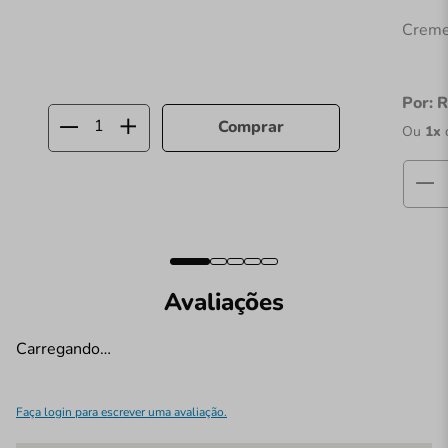
Creme
Por:
R
Comprar
Ou
1
x
Avaliações
Carregando…
Faça login para escrever uma avaliação.