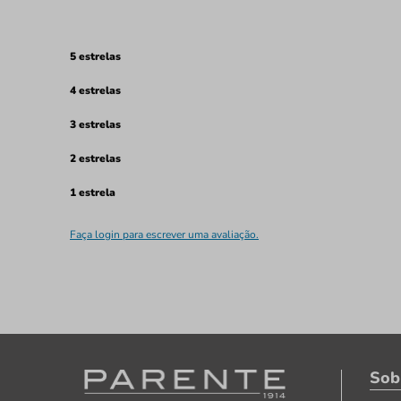
5 estrelas
4 estrelas
3 estrelas
2 estrelas
1 estrela
Faça login para escrever uma avaliação.
Sob