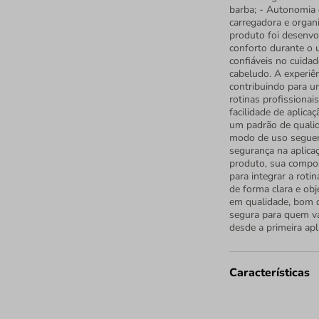
barba; - Autonomia 
carregadora e organ
produto foi desenvo
conforto durante o 
confiáveis no cuidad
cabeludo. A experiên
contribuindo para u
rotinas profissionai
facilidade de aplica
um padrão de quali
modo de uso seguem 
segurança na aplicaç
produto, sua composi
para integrar a rot
de forma clara e obj
em qualidade, bom 
segura para quem va
desde a primeira apl
Características