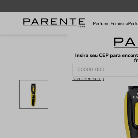
Informe
Perfume Feminino
Perf
seu
LOJAS
FAVORITOS
CEP
Insira seu CEP para encont
f
Não sei meu cep