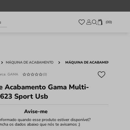
s
00
MÁQUINA DE ACABAMENTO
MÁQUINA DE ACABAMENTO GAMA MU
GAMA
(
0
)
e Acabamento Gama Multi-
X623 Sport Usb