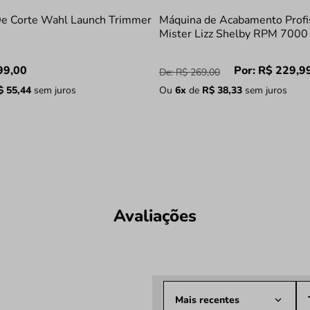
e Corte Wahl Launch Trimmer
Máquina de Acabamento Profi
Mister Lizz Shelby RPM 7000
99
,
00
Por:
R$
229
,
9
De:
R$
269
,
00
$
55
,
44
sem juros
Ou
6
x
de
R$
38
,
33
sem juros
Avaliações
Mais recentes