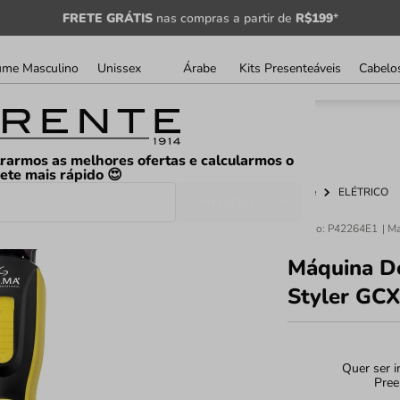
FRETE GRÁTIS
nas compras a partir de
R$199
*
ume Masculino
Unissex
Árabe
Kits Presenteáveis
Cabelo
rarmos as melhores ofertas e calcularmos o
rete mais rápido 😍
Home
ELÉTRICO
Consultar CEP
Código
:
P42264E1
Máquina D
Styler GC