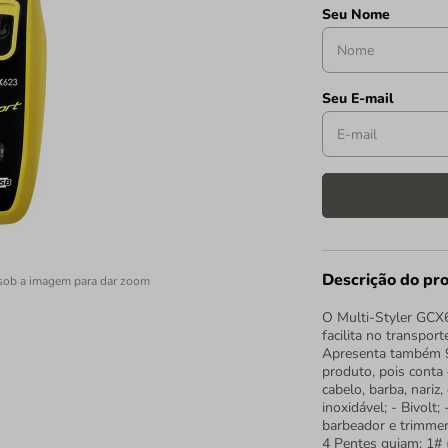
Descrição do pr
sob a imagem para dar zoom
O Multi-Styler GCX
facilita no transpor
Apresenta também 9
produto, pois conta 
cabelo, barba, nariz
inoxidável; - Bivolt;
barbeador e trimmer 
4 Pentes guiam: 1#