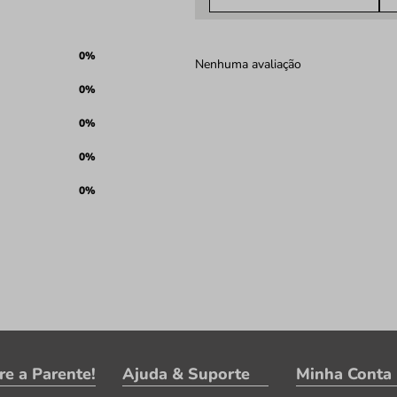
0%
Nenhuma avaliação
0%
0%
0%
0%
re a Parente!
Ajuda & Suporte
Minha Conta