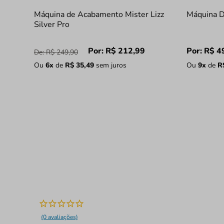
Máquina de Acabamento Mister Lizz
Máquina D
Silver Pro
Por:
R$
212
,
99
Por:
R$
4
De:
R$
249
,
90
Ou
6
x
de
R$
35
,
49
sem juros
Ou
9
x
de
R
(0 avaliações)