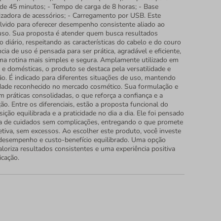
de 45 minutos; - Tempo de carga de 8 horas; - Base
izadora de acessórios; - Carregamento por USB. Este
lvido para oferecer desempenho consistente aliado ao
uso. Sua proposta é atender quem busca resultados
o diário, respeitando as características do cabelo e do couro
cia de uso é pensada para ser prática, agradável e eficiente,
ma rotina mais simples e segura. Amplamente utilizado em
s e domésticas, o produto se destaca pela versatilidade e
ção. É indicado para diferentes situações de uso, mantendo
dade reconhecido no mercado cosmético. Sua formulação e
práticas consolidadas, o que reforça a confiança e a
ão. Entre os diferenciais, estão a proposta funcional do
ção equilibrada e a praticidade no dia a dia. Ele foi pensado
ina de cuidados sem complicações, entregando o que promete
etiva, sem excessos. Ao escolher este produto, você investe
desempenho e custo-benefício equilibrado. Uma opção
loriza resultados consistentes e uma experiência positiva
icação.