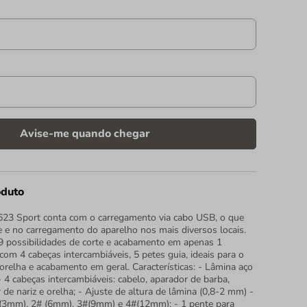
oduto
623 Sport conta com o carregamento via cabo USB, o que
te e no carregamento do aparelho nos mais diversos locais.
 possibilidades de corte e acabamento em apenas 1
com 4 cabeças intercambiáveis, 5 petes guia, ideais para o
, orelha e acabamento em geral. Características: - Lâmina aço
 - 4 cabeças intercambiáveis: cabelo, aparador de barba,
de nariz e orelha; - Ajuste de altura de lâmina (0,8-2 mm) -
 (3mm), 2# (6mm), 3#(9mm) e 4#(12mm); - 1 pente para