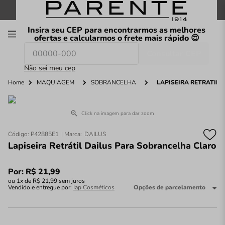
FRETE GRÁTIS
nas compras a partir de
R$199
*
Insira seu CEP para encontrarmos as melhores
00
ofertas e calcularmos o frete mais rápido 😍
Consultar CEP
O que você procura hoje?
Não sei meu cep
Home
MAQUIAGEM
SOBRANCELHA
LAPISEIRA RETRÁTIL
Click na imagem para dar zoom
Código
:
P42885E1
DAILUS
Lapiseira Retrátil Dailus Para Sobrancelha Claro
Por:
R$
21
,
99
ou
1
x de
R$
21
,
99
sem juros
Vendido e entregue por:
Iap Cosméticos
Opções de parcelamento