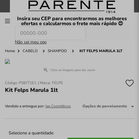
FRETE GRÁTIS
nas compras a partir de
R$199
*
Insira seu CEP para encontrarmos as melhores
00
ofertas e calcularmos o frete mais rápido 😍
Consultar CEP
O que você procura hoje?
Não sei meu cep
Home
CABELO
SHAMPOO
KIT FELPS MARULA 1LT
Click na imagem para dar zoom
Código
:
P38771E1
FELPS
Kit Felps Marula 1lt
Vendido e entregue por:
Iap Cosméticos
Opções de parcelamento