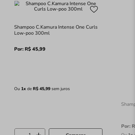
Shampoo C.Kamura Intense One Curls
Low-poo 300ml
Por:
R$
45
,
99
Ou
1
x
de
R$
45
,
99
sem juros
Shamp
Por:
R
Ou
1
x