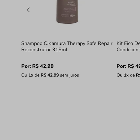
Shampoo C.Kamura Therapy Safe Repair
Kit Eico D
Reconstrutor 315ml
Condicion
Por:
R$
42
,
99
Por:
R$
4
Ou
1
x
de
R$
42
,
99
sem juros
Ou
1
x
de
R