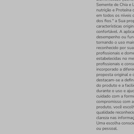
Semente de Chia e L
nutrição e Proteína
em todos os níveis d
dos fios." a Sua pro
características orig
confortável. A aplica
desempenho ou funci
tornando o uso mais
reconhecido por sua
profissionais e domé
estabelecidas no me
profissionais e cons
incorporado a difer
proposta original e 
destacam-se a defin
do produto e a facil
durante o uso e aju
cuidado com a form
compromisso com a q
produto, você escol
qualidade reconheci
clareza nas informa
Uma escolha conscie
ou pessoal.