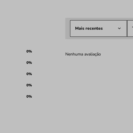
Mais recentes
0%
Nenhuma avaliação
0%
0%
0%
0%