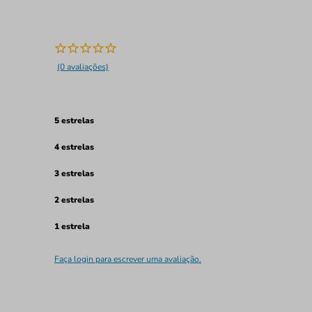
(0 avaliações)
5 estrelas
4 estrelas
3 estrelas
2 estrelas
1 estrela
Faça login para escrever uma avaliação.