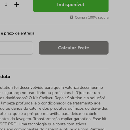
Indisponível
Compra 100% segura
 e prazo de entrega
Calcular Frete
oduto
Solution foi desenvolvido para quem valoriza desempenho
 e segurança no uso diário ou profissional. "Quer dar um
os danificados? O Kit Cadiveu Repair Solution é a solução!
impeza profunda, e o condicionador de tratamento age
ndo os danos do calor e dos produtos químicos do dia-a-dia.
oteína, que é o pré-poo maravilha para deixar o cabelo
antes da lavagem. Transformação capilar garantida! Esse kit
SET PRO: Uma tecnologia que conta com ativos
icos aos componentes do cabelo) e infundida com Pantenol,