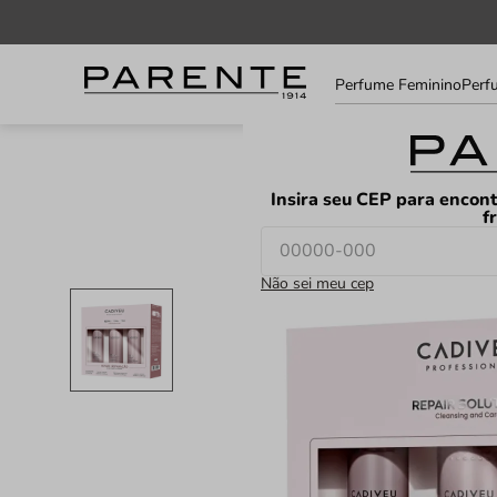
Informe
Perfume Feminino
Perf
seu
LOJAS
FAVORITOS
CEP
Insira seu CEP para encont
f
Não sei meu cep