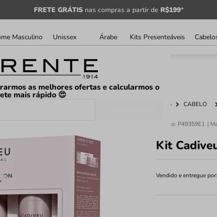
FRETE GRÁTIS
nas compras a partir de
R$199
*
ume Masculino
Unissex
Árabe
Kits Presenteáveis
Cabelo
rarmos as melhores ofertas e calcularmos o
rete mais rápido 😍
Home
CABELO
Consultar CEP
Código
:
P49359E1
Kit Cadive
Vendido e entregue por