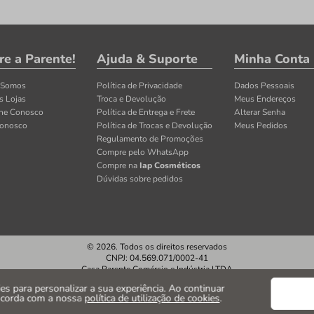
re a Parente!
Ajuda & Suporte
Minha Conta
 Somos
Política de Privacidade
Dados Pessoais
s Lojas
Troca e Devolução
Meus Endereços
lhe Conosco
Política de Entrega e Frete
Alterar Senha
Conosco
Política de Trocas e Devolução
Meus Pedidos
Regulamento de Promoções
Compre pelo WhatsApp
Compre na
Iap Cosméticos
Dúvidas sobre pedidos
© 2026. Todos os direitos reservados
CNPJ: 04.569.071/0002-41
Casa Parente Comércio e Indústria LTDA
Av. Santos Dumont, 3130 - Fortaleza/CE
kies para personalizar a sua experiência. Ao continuar
ncorda com a nossa
política de utilização de cookies
.