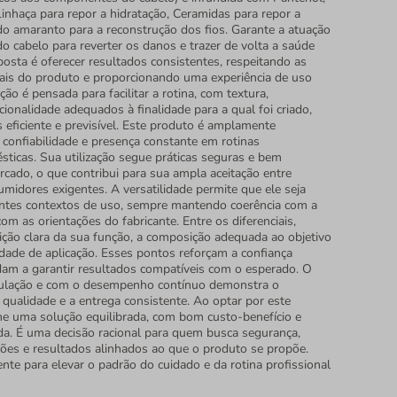
inhaça para repor a hidratação, Ceramidas para repor a
 do amaranto para a reconstrução dos fios. Garante a atuação
o cabelo para reverter os danos e trazer de volta a saúde
posta é oferecer resultados consistentes, respeitando as
inais do produto e proporcionando uma experiência de uso
ção é pensada para facilitar a rotina, com textura,
onalidade adequados à finalidade para a qual foi criado,
 eficiente e previsível. Este produto é amplamente
 confiabilidade e presença constante em rotinas
sticas. Sua utilização segue práticas seguras e bem
rcado, o que contribui para sua ampla aceitação entre
umidores exigentes. A versatilidade permite que ele seja
entes contextos de uso, sempre mantendo coerência com a
com as orientações do fabricante. Entre os diferenciais,
ição clara da sua função, a composição adequada ao objetivo
idade de aplicação. Esses pontos reforçam a confiança
dam a garantir resultados compatíveis com o esperado. O
ulação e com o desempenho contínuo demonstra o
ualidade e a entrega consistente. Ao optar por este
he uma solução equilibrada, com bom custo-benefício e
da. É uma decisão racional para quem busca segurança,
ções e resultados alinhados ao que o produto se propõe.
nte para elevar o padrão do cuidado e da rotina profissional