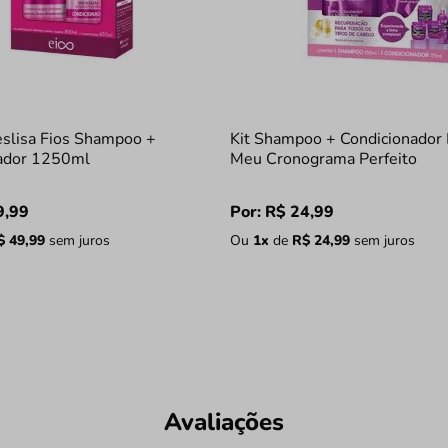
eslisa Fios Shampoo +
Kit Shampoo + Condicionador 
ador 1250ml
Meu Cronograma Perfeito
9
,
99
Por:
R$
24
,
99
$
49
,
99
sem juros
Ou
1
x
de
R$
24
,
99
sem juros
Avaliações