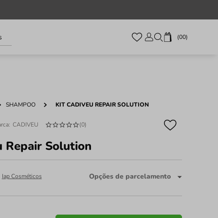
s
00
SHAMPOO
KIT CADIVEU REPAIR SOLUTION
CADIVEU
(
0
)
u Repair Solution
Opções de parcelamento
:
Iap Cosméticos