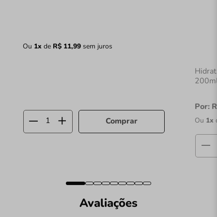
Ou
1
x
de
R$
11
,
99
sem juros
Hidra
200m
Por:
R
Ou
1
x
Comprar
Avaliações