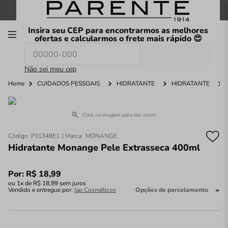
FRETE GRÁTIS
nas compras a partir de
R$199
*
Insira seu CEP para encontrarmos as melhores
00
ofertas e calcularmos o frete mais rápido 😍
Consultar CEP
O que você procura hoje?
Não sei meu cep
Home
CUIDADOS PESSOAIS
HIDRATANTE
HIDRATANTE
Click na imagem para dar zoom
Código
:
P31349E1
MONANGE
Hidratante Monange Pele Extrasseca 400ml
Por:
R$
18
,
99
ou
1
x de
R$
18
,
99
sem juros
Vendido e entregue por:
Iap Cosméticos
Opções de parcelamento