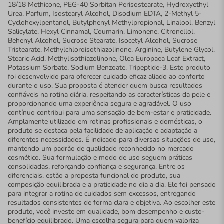
18/18 Methicone, PEG-40 Sorbitan Perisostearate, Hydroxyethyl
Urea, Parfum, Isostearyl Alcohol, Disodium EDTA, 2-Methyl 5-
Cyclohexylpentanol, Butylphenyl Methylpropional, Linalool, Benzyl
Salicylate, Hexyl Cinnamal, Coumarin, Limonene, Citronellol,
Behenyl Alcohol, Sucrose Stearate, Isocetyl Alcohol, Sucrose
Tristearate, Methylchloroisothiazolinone, Arginine, Butylene Glycol,
Stearic Acid, Methylisothiazolinone, Olea Europaea Leaf Extract,
Potassium Sorbate, Sodium Benzoate, Tripeptide-3. Este produto
foi desenvolvido para oferecer cuidado eficaz aliado ao conforto
durante o uso. Sua proposta é atender quem busca resultados
confiáveis na rotina diária, respeitando as características da pele e
proporcionando uma experiência segura e agradável. O uso
contínuo contribui para uma sensação de bem-estar e praticidade.
Amplamente utilizado em rotinas profissionais e domésticas, o
produto se destaca pela facilidade de aplicação e adaptação a
diferentes necessidades. É indicado para diversas situações de uso,
mantendo um padrão de qualidade reconhecido no mercado
cosmético. Sua formulação e modo de uso seguem práticas
consolidadas, reforçando confiança e segurança. Entre os
diferenciais, estão a proposta funcional do produto, sua
composição equilibrada e a praticidade no dia a dia. Ele foi pensado
para integrar a rotina de cuidados sem excessos, entregando
resultados consistentes de forma clara e objetiva. Ao escolher este
produto, você investe em qualidade, bom desempenho e custo-
benefício equilibrado. Uma escolha segura para quem valoriza