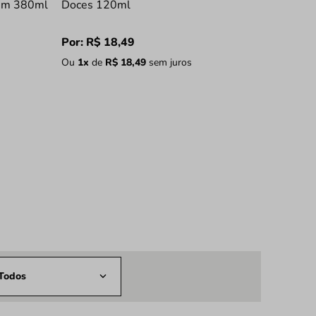
em 380ml
Doces 120ml
Por:
R$
18
,
49
Ou
1
x
de
R$
18
,
49
sem juros
Todos