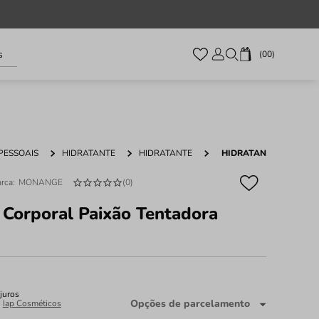
s
00
PESSOAIS
HIDRATANTE
HIDRATANTE
HIDRATANTE CORPORA
MONANGE
(
0
)
 Corporal Paixão Tentadora
juros
Opções de parcelamento
:
Iap Cosméticos