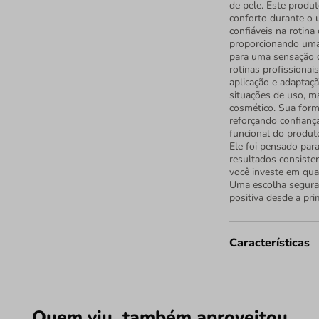
de pele. Este produt
conforto durante o 
confiáveis na rotina 
proporcionando uma 
para uma sensação d
rotinas profissionai
aplicação e adaptaçã
situações de uso, 
cosmético. Sua form
reforçando confiança
funcional do produto
Ele foi pensado par
resultados consisten
você investe em qua
Uma escolha segura 
positiva desde a pri
Características
Quem viu, também aproveitou