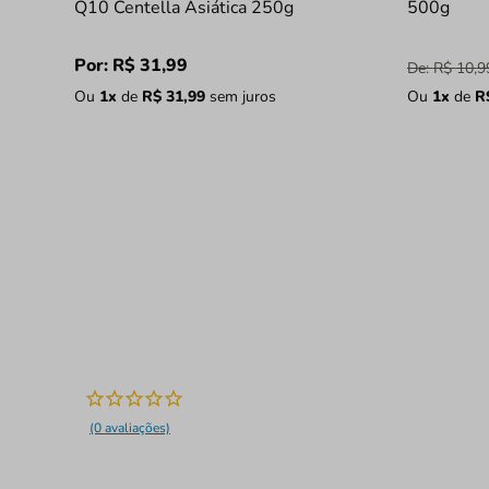
Q10 Centella Asiática 250g
500g
Por:
R$
31
,
99
De:
R$
10
,
9
Ou
1
x
de
R$
31
,
99
sem juros
Ou
1
x
de
R
(0 avaliações)