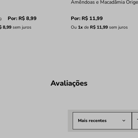
Amêndoas e Macadâmia Orig
Por:
R$
8
,
99
Por:
R$
11
,
99
9
$
8
,
99
sem juros
Ou
1
x
de
R$
11
,
99
sem juros
Avaliações
Mais recentes