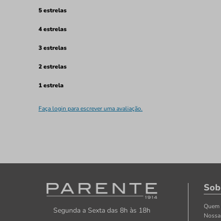
5 estrelas
4 estrelas
3 estrelas
2 estrelas
1 estrela
Faça login para escrever uma avaliação.
Sob
Quem
Segunda a Sexta das 8h às 18h
Nossa