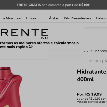
FRETE GRÁTIS
nas compras a partir de
R$199
*
ume Masculino
Unissex
Árabe
Kits Presenteáveis
Cabelo
rarmos as melhores ofertas e calcularmos o
rete mais rápido 😍
Home
CUIDADOS 
Consultar CEP
Código
:
P31350E1
Hidratante
400ml
Por:
R$
19
,
99
ou
1
x de
R$
19
,
99
sem 
Vendido e entregue por