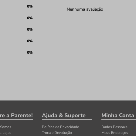
0%
Nenhuma avaliação
0%
0%
0%
0%
re a Parente!
Ajuda & Suporte
Minha Conta
 Somos
Política de Privacidade
Dados Pessoais
s Lojas
Troca e Devolução
Meus Endereços