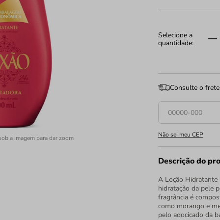
Consulte o frete
Não sei meu CEP
sob a imagem para dar zoom
Descrição do pr
A Loção Hidratante 
hidratação da pele 
fragrância é compos
como morango e melã
pelo adocicado da b