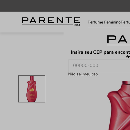
Informe
Perfume Feminino
Perf
seu
LOJAS
FAVORITOS
CEP
Insira seu CEP para encont
f
Não sei meu cep