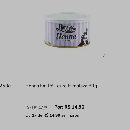
 250g
Henna Em Pó Louro Himalaya 80g
Por:
R$
14
,
90
De:
R$
47
,
99
Ou
1
x
de
R$
14
,
90
sem juros