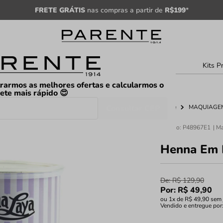
FRETE GRÁTIS
nas compras a partir de
R$199
*
sculino
Unissex
Árabe
Kits P
rarmos as melhores ofertas e calcularmos o
rete mais rápido 😍
Consultar CEP
Home
MAQUIAGEM
Código
:
P48967E1
Henna Em P
De:
R$
129
,
90
Por:
R$
49
,
90
ou
1
x de
R$
49
,
90
sem 
Vendido e entregue por