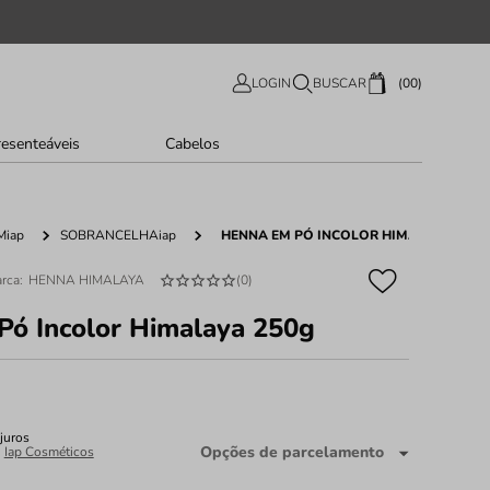
00
LOGIN
BUSCAR
resenteáveis
Cabelos
iap
SOBRANCELHAiap
HENNA EM PÓ INCOLOR HIMALAYA 250G
HENNA HIMALAYA
(
0
)
ó Incolor Himalaya 250g
juros
Opções de parcelamento
:
Iap Cosméticos