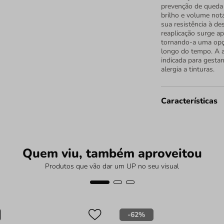
prevenção de queda 
brilho e volume no
sua resistência à de
reaplicação surge a
tornando-a uma opçã
longo do tempo. A a
indicada para gesta
alergia a tinturas.
Características
Quem viu, também aproveitou
Produtos que vão dar um UP no seu visual
-
62%