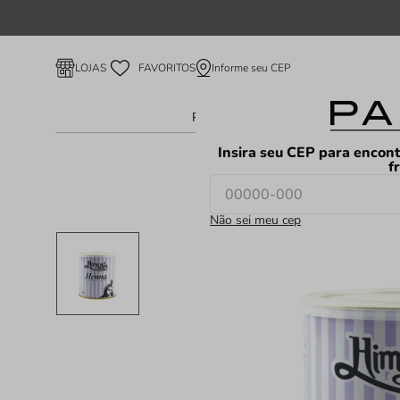
Informe seu CEP
LOJAS
FAVORITOS
Perfume Feminino
Perfume Ma
Insira seu CEP para encont
f
62%
Não sei meu cep