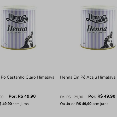
Pó Castanho Claro Himalaya
Henna Em Pó Acaju Himalaya
Por:
R$
49
,
90
Por:
R$
49
,
90
90
De:
R$
129
,
90
$
49
,
90
sem juros
Ou
1
x
de
R$
49
,
90
sem juros