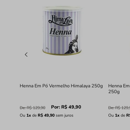
Henna Em Pó Vermelho Himalaya 250g
Henna Em 
250g
Por:
R$
49
,
90
De:
R$
129
,
90
De:
R$
129
,
Ou
1
x
de
R$
49
,
90
sem juros
Ou
1
x
de
R