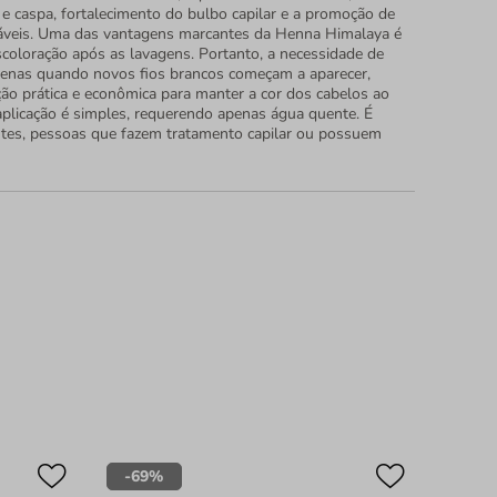
e caspa, fortalecimento do bulbo capilar e a promoção de
táveis. Uma das vantagens marcantes da Henna Himalaya é
scoloração após as lavagens. Portanto, a necessidade de
penas quando novos fios brancos começam a aparecer,
o prática e econômica para manter a cor dos cabelos ao
plicação é simples, requerendo apenas água quente. É
ntes, pessoas que fazem tratamento capilar ou possuem
-
69%