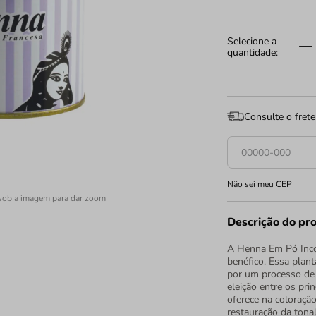
Consulte o frete
Não sei meu CEP
sob a imagem para dar zoom
Descrição do pr
A Henna Em Pó Incol
benéfico. Essa plant
por um processo de
eleição entre os pri
oferece na coloração
restauração da tonal