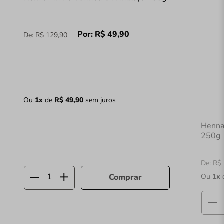
Por:
R$
49
,
90
De:
R$
129
,
90
Ou
1
x
de
R$
49
,
90
sem juros
Henna
250g
De:
R$
Ou
1
x
Comprar