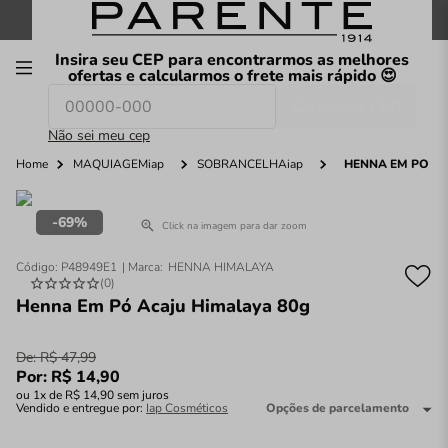
FRETE GRÁTIS
nas compras a partir de
R$199
*
Insira seu CEP para encontrarmos as melhores
00
ofertas e calcularmos o frete mais rápido 😍
Consultar CEP
O que você procura hoje?
Não sei meu cep
Home
MAQUIAGEMiap
SOBRANCELHAiap
HENNA EM PÓ AC
69%
Click na imagem para dar zoom
Código
:
P48949E1
HENNA HIMALAYA
(
0
)
Henna Em Pó Acaju Himalaya 80g
De:
R$
47
,
99
Por:
R$
14
,
90
ou
1
x de
R$
14
,
90
sem juros
Vendido e entregue por:
Iap Cosméticos
Opções de parcelamento