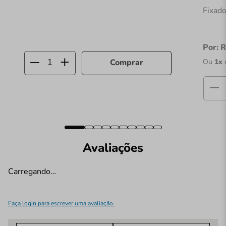
Fixado
Por:
R
Ou
1
x
Comprar
Avaliações
Carregando…
Faça login para escrever uma avaliação.