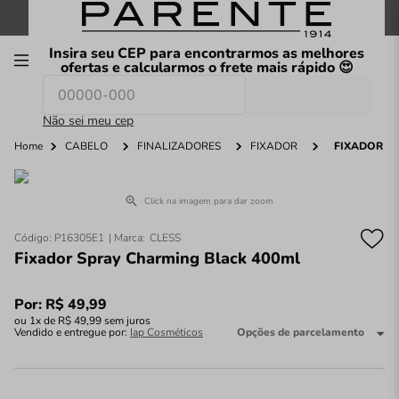
FRETE GRÁTIS
nas compras a partir de
R$199
*
Insira seu CEP para encontrarmos as melhores
00
ofertas e calcularmos o frete mais rápido 😍
Consultar CEP
O que você procura hoje?
Não sei meu cep
Home
CABELO
FINALIZADORES
FIXADOR
FIXADOR S
Click na imagem para dar zoom
Código
:
P16305E1
CLESS
Fixador Spray Charming Black 400ml
Por:
R$
49
,
99
ou
1
x de
R$
49
,
99
sem juros
Vendido e entregue por:
Iap Cosméticos
Opções de parcelamento