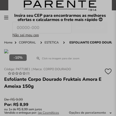
FRETE GRÁTIS
nas compras a partir de
R$199
*
Insira seu CEP para encontrarmos as melhores
00
ofertas e calcularmos o frete mais rápido 😍
Consultar CEP
O que você procura hoje?
Não sei meu cep
Home
CORPORAL
ESTÉTICA
ESFOLIANTE CORPO DOURADO
10%
Click na imagem para dar zoom
Código
:
P47718E1
CORPO DOURADO
(
0
)
Esfoliante Corpo Dourado Fruktais Amora E
Ameixa 150g
De:
R$
9
,
99
Por:
R$
8
,
99
ou
1
x de
R$
8
,
99
sem juros
Vendido e entregue por:
Iap Cosméticos
Opções de parcelamento