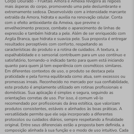
Corpo Dourado - Fruktais Amora e Ameixa revigora as regiões
mais ásperas do corpo, promovendo uma pele deslumbrante e
extremamente sedosa. Desenvolvido com a intensidade marcante
extraída da Amora, hidrata e auxilia na renovação celular. Conta
com o efeito antioxidante da Ameixa, que previne o
envelhecimento precoce, combate o aparecimento de linhas de
expressão e também hidrata a pele. Além de ser enriquecido com
Argila Branca, que hidrata e suaviza pele. Sua proposta é entregar
resultados perceptíveis com conforto, respeitando as
características do produto e a rotina de cuidados. A textura, a
espalhabilidade e o sensorial contribuem para um uso contínuo e
satisfatório, tornando-o indicado tanto para quem está iniciando
quanto para quem já tem experiência com cosméticos similares.
Em diferentes contextos de uso, o produto se destaca pela
praticidade e pela forma equilibrada como atua, sem excessos ou
promessas irreais. Reconhecido no mercado por sua confiabilidade,
este produto é amplamente utilizado em rotinas profissionais e
domésticas. Sua aplicação é simples e segura, seguindo as
orientações corretas de uso. Por isso, é comum vê-lo
recomendado por profissionais da área estética, que valorizam
produtos consistentes, estáveis e alinhados às boas práticas. A
versatilidade permite que ele seja incorporado a diferentes
protocolos ou cuidados diários, sempre respeitando a finalidade
original. Entre seus diferenciais estão a proposta bem definida, a
composição alinhada à sua função e o modo de uso intuitivo. Cada