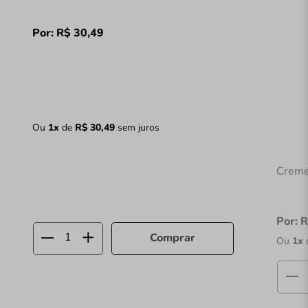
Por:
R$
30
,
49
Ou
1
x
de
R$
30
,
49
sem juros
Creme
Por:
R
Comprar
Ou
1
x