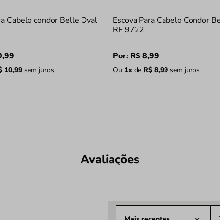
ra Cabelo condor Belle Oval
Escova Para Cabelo Condor Be
RF 9722
0
,
99
Por:
R$
8
,
99
$
10
,
99
sem juros
Ou
1
x
de
R$
8
,
99
sem juros
Avaliações
Mais recentes