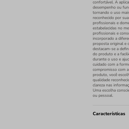
confortável. A aplica
desempenho ou funci
tornando o uso mais
reconhecido por sua
profissionais e domé
estabelecidas no me
profissionais e cons
incorporado a difer
proposta original e 
destacam-se a defin
do produto e a facil
durante o uso e aju
cuidado com a form
compromisso com a q
produto, você escol
qualidade reconheci
clareza nas informa
Uma escolha conscie
ou pessoal.
Características