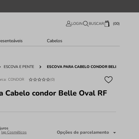
00
LOGIN
BUSCAR
resenteáveis
Cabelos
ESCOVA E PENTE
ESCOVA PARA CABELO CONDOR BELLE OVAL RF 
CONDOR
(
0
)
a Cabelo condor Belle Oval RF
juros
Opções de parcelamento
:
Iap Cosméticos