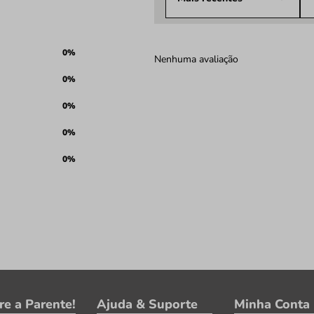
0%
Nenhuma avaliação
0%
0%
0%
0%
re a Parente!
Ajuda & Suporte
Minha Conta