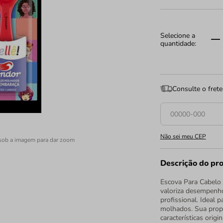
Consulte o frete
Não sei meu CEP
sob a imagem para dar zoom
Descrição do pr
Escova Para Cabelo 
valoriza desempenho
profissional. Ideal 
molhados. Sua propo
características orig