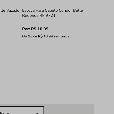
lle Vazado
Escova Para Cabelo Condor Belle
Redonda RF 9721
Por:
R$
10
,
99
Ou
1
x
de
R$
10
,
99
sem juros
Todos