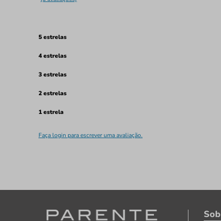
5 estrelas
4 estrelas
3 estrelas
2 estrelas
1 estrela
Faça login para escrever uma avaliação.
Sob