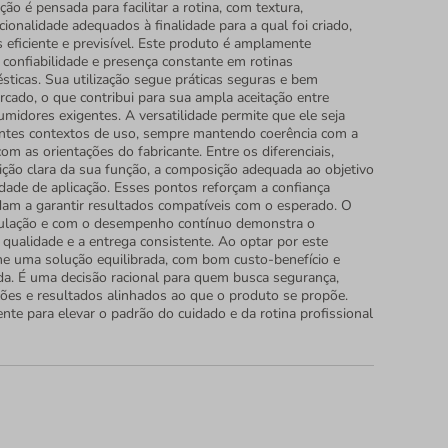
ção é pensada para facilitar a rotina, com textura,
onalidade adequados à finalidade para a qual foi criado,
 eficiente e previsível. Este produto é amplamente
 confiabilidade e presença constante em rotinas
sticas. Sua utilização segue práticas seguras e bem
rcado, o que contribui para sua ampla aceitação entre
umidores exigentes. A versatilidade permite que ele seja
entes contextos de uso, sempre mantendo coerência com a
com as orientações do fabricante. Entre os diferenciais,
ição clara da sua função, a composição adequada ao objetivo
idade de aplicação. Esses pontos reforçam a confiança
dam a garantir resultados compatíveis com o esperado. O
ulação e com o desempenho contínuo demonstra o
ualidade e a entrega consistente. Ao optar por este
he uma solução equilibrada, com bom custo-benefício e
da. É uma decisão racional para quem busca segurança,
ções e resultados alinhados ao que o produto se propõe.
nte para elevar o padrão do cuidado e da rotina profissional