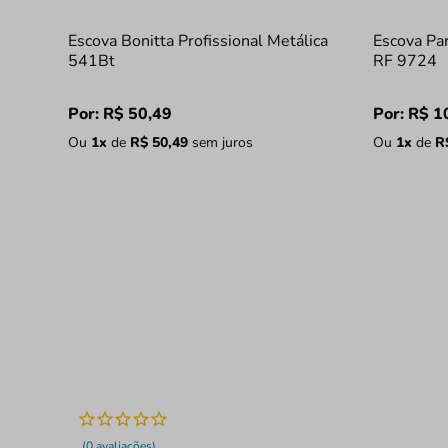
Escova Bonitta Profissional Metálica
Escova Pa
541Bt
RF 9724
Por:
R$
50
,
49
Por:
R$
1
Ou
1
x
de
R$
50
,
49
sem juros
Ou
1
x
de
R
(0 avaliações)