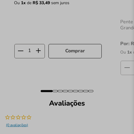
Ou
1
x
de
R$
33
,
49
sem juros
Pente
Grand
Por:
R
Comprar
Ou
1
x
Avaliações
(0 avaliações)