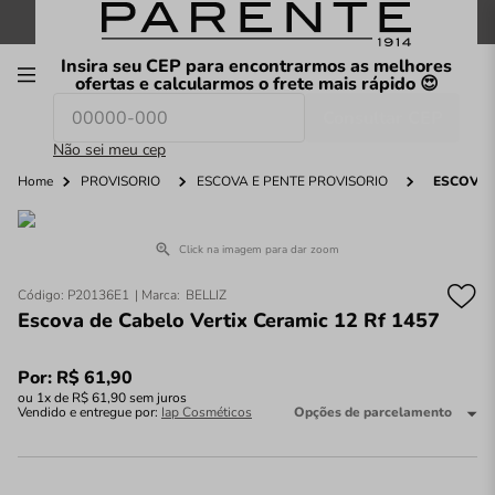
FRETE GRÁTIS
nas compras a partir de
R$199
*
Insira seu CEP para encontrarmos as melhores
00
ofertas e calcularmos o frete mais rápido 😍
Consultar CEP
O que você procura hoje?
Não sei meu cep
Home
PROVISÓRIO
ESCOVA E PENTE PROVISÓRIO
ESCOVA D
Click na imagem para dar zoom
Código
:
P20136E1
BELLIZ
Escova de Cabelo Vertix Ceramic 12 Rf 1457
Por:
R$
61
,
90
ou
1
x de
R$
61
,
90
sem juros
Vendido e entregue por:
Iap Cosméticos
Opções de parcelamento