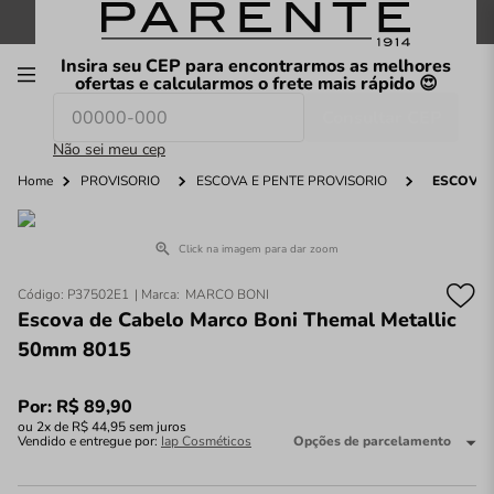
FRETE GRÁTIS
nas compras a partir de
R$199
*
Insira seu CEP para encontrarmos as melhores
00
ofertas e calcularmos o frete mais rápido 😍
Consultar CEP
O que você procura hoje?
Não sei meu cep
Home
PROVISÓRIO
ESCOVA E PENTE PROVISÓRIO
ESCOVA 
Click na imagem para dar zoom
Código
:
P37502E1
MARCO BONI
Escova de Cabelo Marco Boni Themal Metallic
50mm 8015
Por:
R$
89
,
90
ou
2
x de
R$
44
,
95
sem juros
Vendido e entregue por:
Iap Cosméticos
Opções de parcelamento