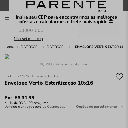
FRETE GRÁTIS
nas compras a partir de
R$199
*
Insira seu CEP para encontrarmos as melhores
00
ofertas e calcularmos o frete mais rápido 😍
Consultar CEP
O que você procura hoje?
Não sei meu cep
Home
DIVERSOS
DIVERSOS
ENVELOPE VERTIX ESTERILIZA
Click na imagem para dar zoom
Código
:
P44849E1
BELLIZ
Envelope Vertix Esterilização 10x16
Por:
R$
31
,
99
ou
1
x de
R$
31
,
99
sem juros
Vendido e entregue por:
Iap Cosméticos
Opções de parcelamento