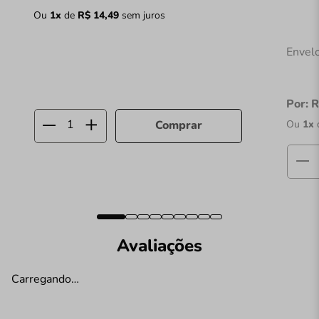
Ou
1
x
de
R$
14
,
49
sem juros
Envelo
Por:
R
Ou
1
x
Comprar
Avaliações
Carregando…