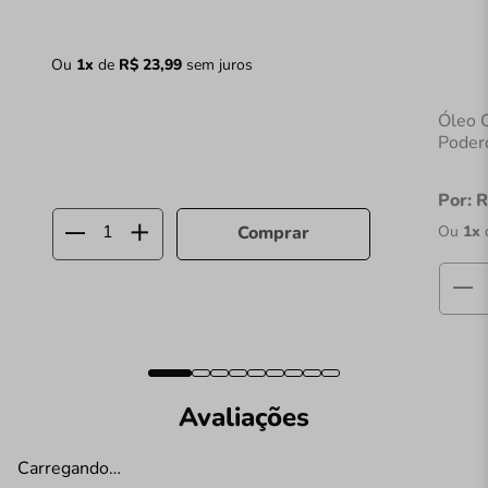
Ou
1
x
de
R$
23
,
99
sem juros
Óleo 
Poder
Por:
R
Ou
1
x
Comprar
Avaliações
Carregando…