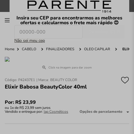
FRETE GRÁTIS
nas compras a partir de
R$199
*
Insira seu CEP para encontrarmos as melhores
00
ofertas e calcularmos o frete mais rápido 😍
Consultar CEP
O que você procura hoje?
Não sei meu cep
Home
CABELO
FINALIZADORES
ÓLEO CAPILAR
ELIXI
Click na imagem para dar zoom
Código
:
P42437E1
BEAUTY COLOR
Elixir Babosa BeautyColor 40ml
Por:
R$
23
,
99
ou
1
x de
R$
23
,
99
sem juros
Vendido e entregue por:
Iap Cosméticos
Opções de parcelamento