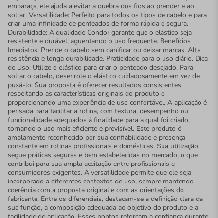
embaraça, ele ajuda a evitar a quebra dos fios ao prender e ao
soltar. Versatilidade: Perfeito para todos os tipos de cabelo e para
criar uma infinidade de penteados de forma rápida e segura.
Durabilidade: A qualidade Condor garante que o elástico seja
resistente e durável, aguentando o uso frequente. Benefícios
Imediatos: Prende o cabelo sem danificar ou deixar marcas. Alta
resistência e longa durabilidade. Praticidade para o uso diário. Dica
de Uso: Utilize o elástico para criar o penteado desejado. Para
soltar o cabelo, desenrole o elástico cuidadosamente em vez de
puxá-lo. Sua proposta é oferecer resultados consistentes,
respeitando as características originais do produto e
proporcionando uma experiência de uso confortável. A aplicação é
pensada para facilitar a rotina, com textura, desempenho ou
funcionalidade adequados à finalidade para a qual foi criado,
tornando o uso mais eficiente e previsível. Este produto é
amplamente reconhecido por sua confiabilidade e presença
constante em rotinas profissionais e domésticas. Sua utilização
segue práticas seguras e bem estabelecidas no mercado, o que
contribui para sua ampla aceitação entre profissionais e
consumidores exigentes. A versatilidade permite que ele seja
incorporado a diferentes contextos de uso, sempre mantendo
coerência com a proposta original e com as orientações do
fabricante. Entre os diferenciais, destacam-se a definição clara da
sua função, a composição adequada ao objetivo do produto e a
facilidade de aplicação. Esses pontos reforçam a confiança durante