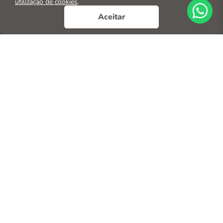
utilização de cookies
.
Aceitar
Ajuda & Suporte
Minha Conta
Formas de Pagamento
Segurança
© 2026. Todos os direitos reservados
CNPJ: 04.569.071/0002-41