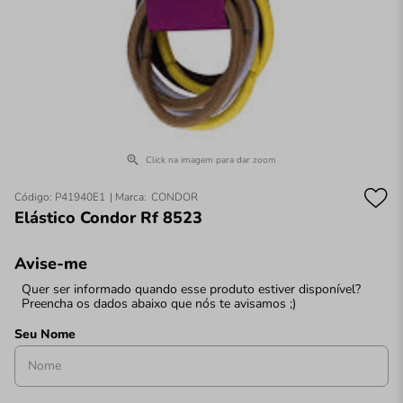
Click na imagem para dar zoom
Código
:
P41940E1
CONDOR
Elástico Condor Rf 8523