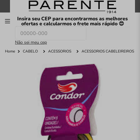
FRETE GRÁTIS
nas compras a partir de
R$199
*
Insira seu CEP para encontrarmos as melhores
00
ofertas e calcularmos o frete mais rápido 😍
Consultar CEP
O que você procura hoje?
Não sei meu cep
Home
CABELO
ACESSÓRIOS
ACESSÓRIOS CABELEIREIROS