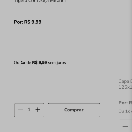
Tigela Com Alça Mitanni
Por:
R$
9
,
99
Ou
1
x
de
R$
9
,
99
sem juros
Capa 
125x1
Por:
R
Comprar
Ou
1
x