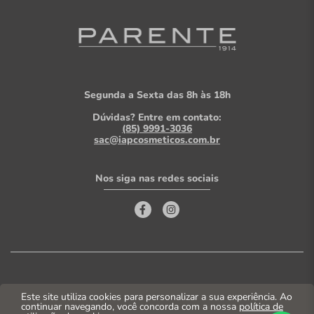
Segunda a Sexta das 8h às 18h
Dúvidas? Entre em contato:
(85) 9991-3036
sac@iapcosmeticos.com.br
Nos siga nas redes sociais
Este site utiliza cookies para personalizar a sua experiência. Ao
Sobre a Parente!
continuar navegando, você concorda com a nossa
política de