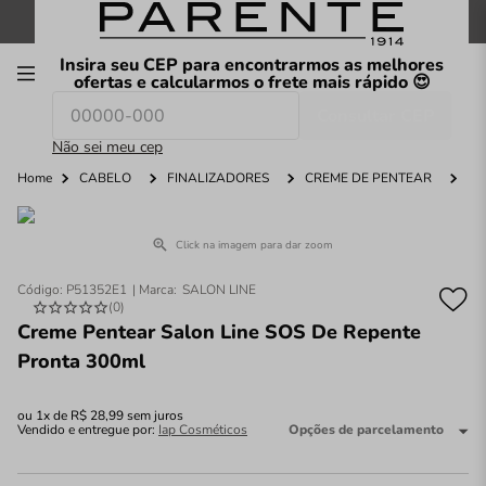
FRETE GRÁTIS
nas compras a partir de
R$199
*
Insira seu CEP para encontrarmos as melhores
00
ofertas e calcularmos o frete mais rápido 😍
Consultar CEP
O que você procura hoje?
Não sei meu cep
Home
CABELO
FINALIZADORES
CREME DE PENTEAR
C
Click na imagem para dar zoom
Código
:
P51352E1
SALON LINE
(
0
)
Creme Pentear Salon Line SOS De Repente
Pronta 300ml
ou
1
x de
R$
28
,
99
sem juros
Vendido e entregue por:
Iap Cosméticos
Opções de parcelamento