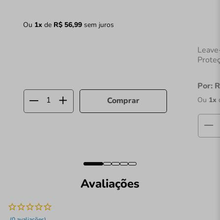
Ou
1
x
de
R$
56
,
99
sem juros
Leave
Prote
Por:
R
Ou
1
x
Comprar
Avaliações
(0 avaliações)