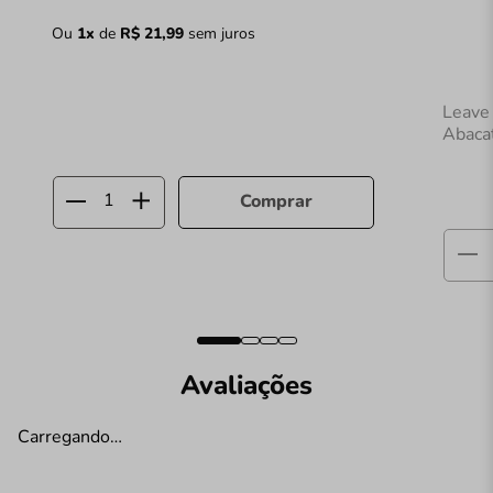
Ou
1
x
de
R$
21
,
99
sem juros
Leave 
Abaca
Comprar
Avaliações
Carregando…