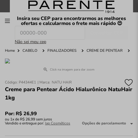
FRETE GRÁTIS
nas compras a partir de
R$199
*
Insira seu CEP para encontrarmos as melhores
00
ofertas e calcularmos o frete mais rápido 😍
Consultar CEP
O que você procura hoje?
Não sei meu cep
Home
CABELO
FINALIZADORES
CREME DE PENTEAR
C
Click na imagem para dar zoom
Código
:
P44344E1
NATU HAIR
Creme para Pentear Ácido Hialurônico NatuHair
1kg
Por:
R$
26
,
99
ou
1
x de
R$
26
,
99
sem juros
Vendido e entregue por:
Iap Cosméticos
Opções de parcelamento